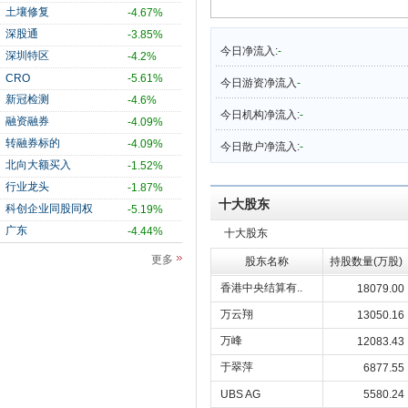
土壤修复
-4.67%
深股通
-3.85%
今日净流入:
-
深圳特区
-4.2%
CRO
-5.61%
今日游资净流入
-
新冠检测
-4.6%
今日机构净流入:
-
融资融券
-4.09%
转融券标的
-4.09%
今日散户净流入:
-
北向大额买入
-1.52%
行业龙头
-1.87%
十大股东
科创企业同股同权
-5.19%
广东
-4.44%
十大股东
更多
股东名称
持股数量(万股)
香港中央结算有..
18079.00
万云翔
13050.16
万峰
12083.43
于翠萍
6877.55
UBS AG
5580.24