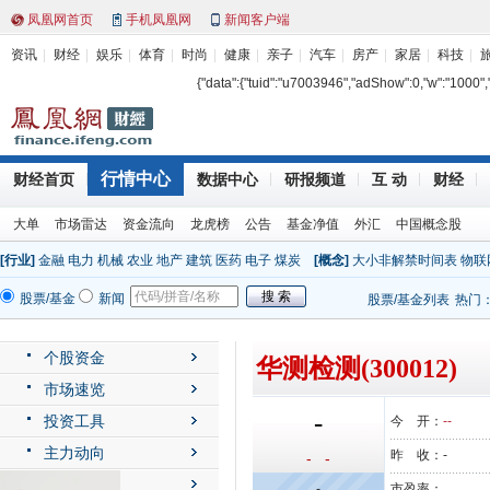
凤凰网首页
手机凤凰网
新闻客户端
资讯
财经
娱乐
体育
时尚
健康
亲子
汽车
房产
家居
科技
{"data":{"tuid":"u7003946","adShow":0,"w":"1000","h"
行情中心
财经首页
数据中心
研报频道
互 动
财经
大单
市场雷达
资金流向
龙虎榜
公告
基金净值
外汇
中国概念股
[行业]
金融
电力
机械
农业
地产
建筑
医药
电子
煤炭
[概念]
大小非解禁时间表
物联
股票/基金
新闻
股票/基金列表
热门
个股资金
华测检测(300012)
市场速览
-
投资工具
今 开：
--
主力动向
昨 收：
-
- -
公司动态
-
市盈率：