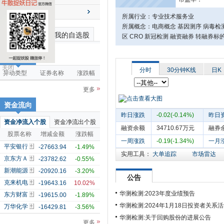
送配解禁
所属行业：专业技术服务业
所属概念：电商概念 基因测序 病毒检测 
最近浏览个股
我的自选股
区 CRO 新冠检测 融资融券 转融券
市场雷达
关闭
分时
30分钟K线
日K
异动类型
证券名称
涨跌幅
更多
资金流向
昨日涨跌
-0.02(-0.14%)
昨日
资金净流入个股
资金净流出个股
融资余额
34710.67万元
融券
股票名称
增减金额
涨跌幅
一周涨跌
-0.19(-1.34%)
一月
平安银行
-27663.94
-1.49%
实用工具：
大单追踪
市场雷达
京东方Ａ
-23782.62
-0.55%
新潮能源
-20920.16
-3.20%
公告
克来机电
-19643.16
10.02%
华测检测:2023年度业绩预告
东方财富
-19615.00
-1.89%
华测检测:2024年1月18日投资者关系
万华化学
-16429.81
-3.56%
华测检测:关于回购股份的进展公告
更多