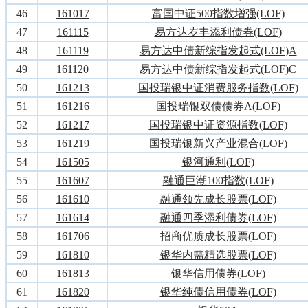
46
161017
富国中证500指数增强(LOF)
47
161115
易方达岁丰添利债券(LOF)
48
161119
易方达中债新综指发起式(LOF)A
49
161120
易方达中债新综指发起式(LOF)C
50
161213
国投瑞银中证消费服务指数(LOF)
51
161216
国投瑞银双债债券A(LOF)
52
161217
国投瑞银中证资源指数(LOF)
53
161219
国投瑞银新兴产业混合(LOF)
54
161505
银河通利(LOF)
55
161607
融通巨潮100指数(LOF)
56
161610
融通领先成长股票(LOF)
57
161614
融通四季添利债券(LOF)
58
161706
招商优质成长股票(LOF)
59
161810
银华内需精选股票(LOF)
60
161813
银华信用债券(LOF)
61
161820
银华纯债信用债券(LOF)