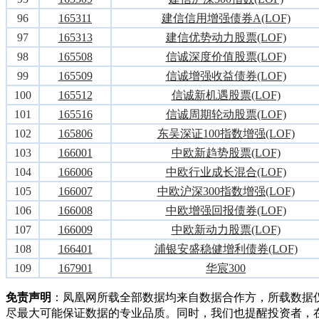
96
165311
建信信用增强债券A(LOF)
97
165313
建信优势动力股票(LOF)
98
165508
信诚深度价值股票(LOF)
99
165509
信诚增强收益债券(LOF)
100
165512
信诚新机遇股票(LOF)
101
165516
信诚周期轮动股票(LOF)
102
165806
东吴深证100指数增强(LOF)
103
166001
中欧新趋势股票(LOF)
104
166006
中欧行业成长混合(LOF)
105
166007
中欧沪深300指数增强(LOF)
106
166008
中欧增强回报债券(LOF)
107
166009
中欧新动力股票(LOF)
108
166401
浦银安盛稳健增利债券(LOF)
109
167901
华宸300
免责声明
：凤凰网所载全部数据均来自数据合作方，所载数据
尽最大可能保证数据的专业品质。同时，我们也提醒投资者，