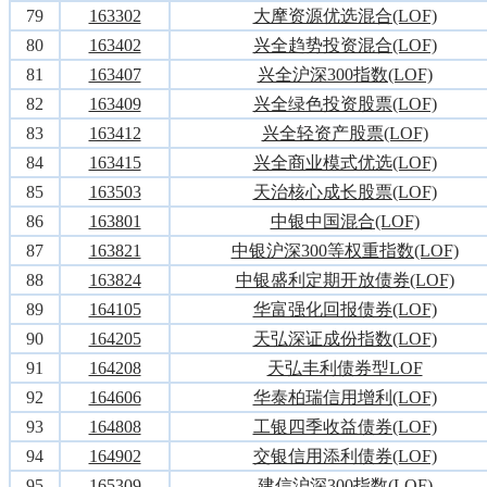
79
163302
大摩资源优选混合(LOF)
80
163402
兴全趋势投资混合(LOF)
81
163407
兴全沪深300指数(LOF)
82
163409
兴全绿色投资股票(LOF)
83
163412
兴全轻资产股票(LOF)
84
163415
兴全商业模式优选(LOF)
85
163503
天治核心成长股票(LOF)
86
163801
中银中国混合(LOF)
87
163821
中银沪深300等权重指数(LOF)
88
163824
中银盛利定期开放债券(LOF)
89
164105
华富强化回报债券(LOF)
90
164205
天弘深证成份指数(LOF)
91
164208
天弘丰利债券型LOF
92
164606
华泰柏瑞信用增利(LOF)
93
164808
工银四季收益债券(LOF)
94
164902
交银信用添利债券(LOF)
95
165309
建信沪深300指数(LOF)