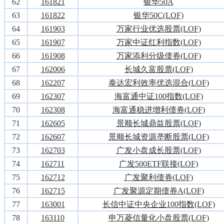
62
161821
银华50A
63
161822
银华50C(LOF)
64
161903
万家行业优选股票(LOF)
65
161907
万家中证红利指数(LOF)
66
161908
万家添利分级债券(LOF)
67
162006
长城久富股票(LOF)
68
162207
泰达宏利效率优选混合(LOF)
69
162307
海富通中证100指数(LOF)
70
162308
海富通稳进增利债券(LOF)
71
162605
景顺长城鼎益股票(LOF)
72
162607
景顺长城资源垄断股票(LOF)
73
162703
广发小盘成长股票(LOF)
74
162711
广发500ETF联接(LOF)
75
162712
广发聚利债券(LOF)
76
162715
广发聚源定期债券A(LOF)
77
163001
长信中证中央企业100指数(LOF)
78
163110
申万菱信量化小盘股票(LOF)