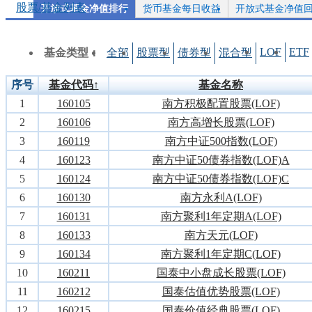
股票/基金列表
开放式基金净值排行
货币基金每日收益
开放式基金净值
LOF
ETF
基金类型：
全部
股票型
债券型
混合型
序号
基金代码↑
基金名称
1
160105
南方积极配置股票(LOF)
2
160106
南方高增长股票(LOF)
3
160119
南方中证500指数(LOF)
4
160123
南方中证50债券指数(LOF)A
5
160124
南方中证50债券指数(LOF)C
6
160130
南方永利A(LOF)
7
160131
南方聚利1年定期A(LOF)
8
160133
南方天元(LOF)
9
160134
南方聚利1年定期C(LOF)
10
160211
国泰中小盘成长股票(LOF)
11
160212
国泰估值优势股票(LOF)
12
160215
国泰价值经典股票(LOF)