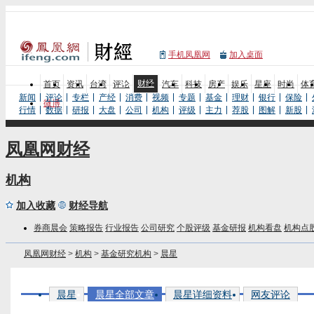
手机凤凰网
加入桌面
财经
首页
资讯
台湾
评论
汽车
科技
房产
娱乐
星座
时尚
体
新闻
评论
专栏
产经
消费
视频
专题
基金
理财
银行
保险
微博
行情
数据
研报
大盘
公司
机构
评级
主力
荐股
图解
新股
凤凰网财经
机构
加入收藏
财经导航
券商晨会
策略报告
行业报告
公司研究
个股评级
基金研报
机构看盘
机构点
凤凰网财经
>
机构
>
基金研究机构
>
晨星
晨星
晨星全部文章
晨星详细资料
网友评论