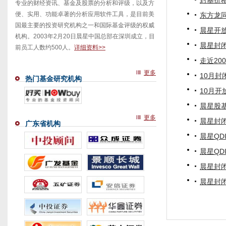
封基价
专业的财经资讯、基金及股票的分析和评级，以及方
便、实用、功能卓著的分析应用软件工具，是目前美
东方龙
国最主要的投资研究机构之一和国际基金评级的权威
晨星开
机构。2003年2月20日晨星中国总部在深圳成立，目
晨星封
前员工人数约500人。
详细资料>>
走近20
更多
10月
热门基金研究机构
10月
晨星股
更多
晨星封闭
广东省机构
晨星QD
晨星QD
晨星封闭
晨星封