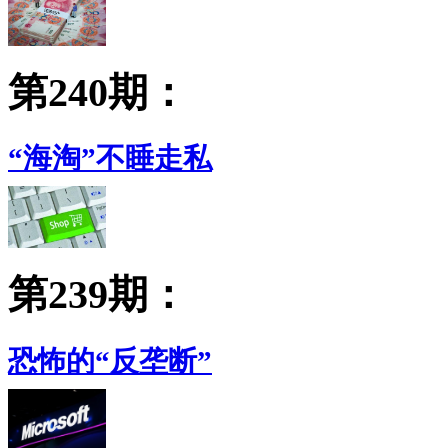
第240期：
“海淘”不睡走私
第239期：
恐怖的“反垄断”