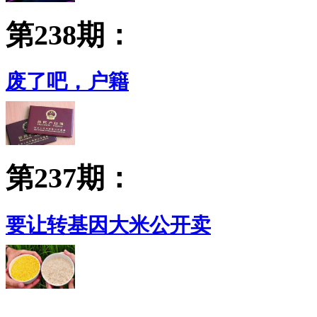
第238期：
废了吧，户籍
第237期：
要让转基因大米公开卖