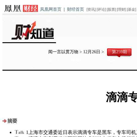
凤凰网首页
|
财经首页
[
资讯
] [
评论
] [
股票
] [
理财
] [
基金
]
闻一言以贯万物 > 12月26日 >
第259期
问答实录
网友留言
往期回顾
滴滴
1
上海市交通委近日表示滴滴专车是黑车，专车司机