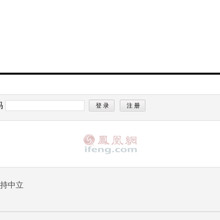
码
持中立