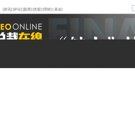
页
[
资讯
] [
评论
] [
股票
] [
优股
] [
理财
] [
基金
]