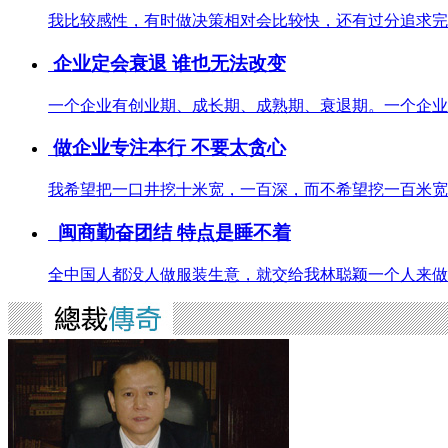
我比较感性，有时做决策相对会比较快，还有过分追求完
企业定会衰退 谁也无法改变
一个企业有创业期、成长期、成熟期、衰退期。一个企业
做企业专注本行 不要太贪心
我希望把一口井挖十米宽，一百深，而不希望挖一百米宽
闽商勤奋团结 特点是睡不着
全中国人都没人做服装生意，就交给我林聪颖一个人来做