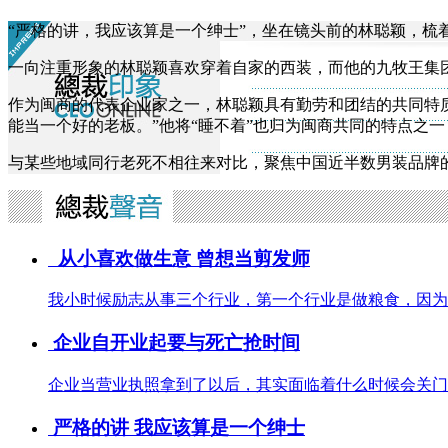
“严格的讲，我应该算是一个绅士”，坐在镜头前的林聪颖，梳
一向注重形象的林聪颖喜欢穿着自家的西装，而他的九牧王集
作为闽商的代表企业家之一，林聪颖具有勤劳和团结的共同特质
能当一个好的老板。”他将“睡不着”也归为闽商共同的特点之
与某些地域同行老死不相往来对比，聚焦中国近半数男装品牌
从小喜欢做生意 曾想当剪发师
我小时候励志从事三个行业，第一个行业是做粮食，因为
企业自开业起要与死亡抢时间
企业当营业执照拿到了以后，其实面临着什么时候会关门
严格的讲 我应该算是一个绅士