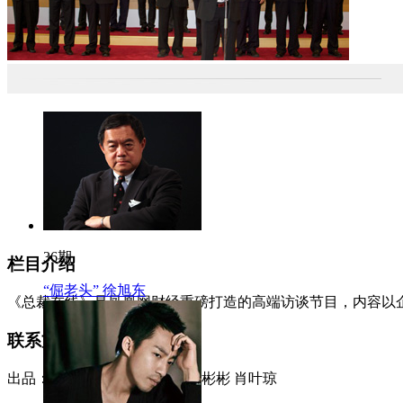
36期
栏目介绍
“倔老头” 徐旭东
《总裁在线》是凤凰网财经重磅打造的高端访谈节目，内容以
联系方式
出品： 凤凰财经 监制： 杨彬彬 肖叶琼