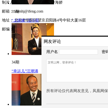
制片人：王涛 主持人：申海娇
邮箱： shenhj@ifeng.com
35期
地址： 北京市朝阳区望京启阳路4号中轻大厦16层
“上班族” 汪小菲
邮编： 100120
网友评论
用户名
密
34期
“幸运儿”汪潮涌
所有评论仅代表网友意见，凤凰网保