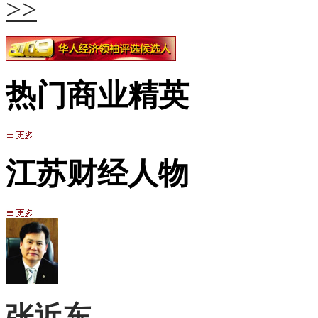
>>
热门商业精英
江苏财经人物
张近东