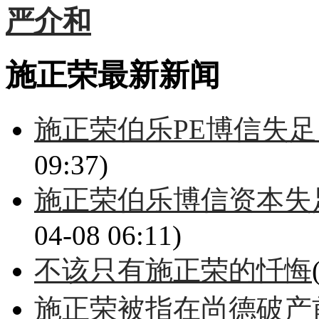
严介和
施正荣最新新闻
施正荣伯乐PE博信失足
09:37)
施正荣伯乐博信资本失
04-08 06:11)
不该只有施正荣的忏悔
施正荣被指在尚德破产