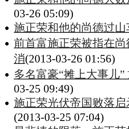
03-26 05:09)
施正荣和他的尚德过山
前首富施正荣被指在尚
消
(2013-03-26 01:56)
多名富豪“摊上大事儿”
03-25 09:49)
施正荣光伏帝国败落启
(2013-03-25 07:04)