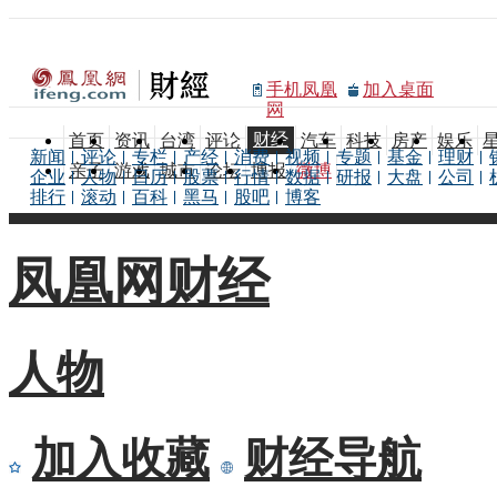
手机凤凰
加入桌面
网
财经
首页
资讯
台湾
评论
汽车
科技
房产
娱乐
新闻
评论
专栏
产经
消费
视频
专题
基金
理财
亲子
游戏
城市
论坛
博报
微博
企业
人物
日历
股票
行情
数据
研报
大盘
公司
排行
滚动
百科
黑马
股吧
博客
凤凰网财经
人物
加入收藏
财经导航