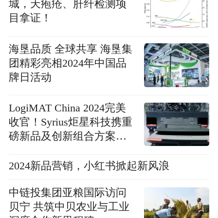
城，天疱疮、肝纤检测项
目拿证！
海垦品质 全球共享 海垦集
团精彩亮相2024年中国品
牌日活动
LogiMAT China 2024完美
收官！Syrius炬星科技携重
磅新品及创新组合方案尽
显主场实力
2024新品营销，小红书掀起新风浪
中链投集团亚粮国际访问
贝宁 共筑中贝农业与工业