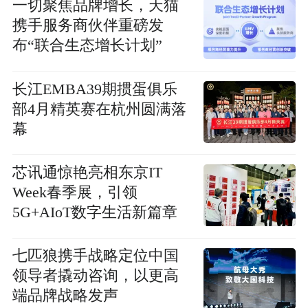
一切聚焦品牌增长，天猫
携手服务商伙伴重磅发
布“联合生态增长计划”
长江EMBA39期掼蛋俱乐
部4月精英赛在杭州圆满落
幕
芯讯通惊艳亮相东京IT
Week春季展，引领
5G+AIoT数字生活新篇章
七匹狼携手战略定位中国
领导者撬动咨询，以更高
端品牌战略发声