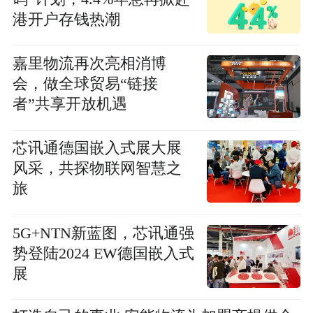
港开户存钱热潮
嘉里物流再次亮相消博
会，做全球贸易“链接
者”共享开放机遇
芯讯通德国嵌入式展大展
风采，共探物联网智慧之
旅
5G+NTN新蓝图，芯讯通强
势登陆2024 EW德国嵌入式
展