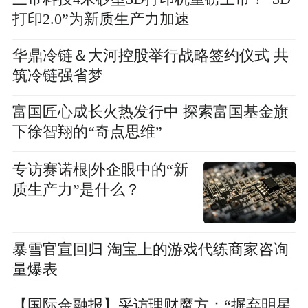
打印2.0”为新质生产力加速
华鼎冷链＆大河控股举行战略签约仪式 共
筑冷链强省梦
富国匠心成长火热发行中 探索富国基金旗
下徐智翔的“奇点思维”
专访赛诺根|外企眼中的“新
质生产力”是什么？
暴雪官宣回归 淘宝上的游戏代练商家咨询
量爆表
【国际金融报】采访理财魔方：“摒弃明星