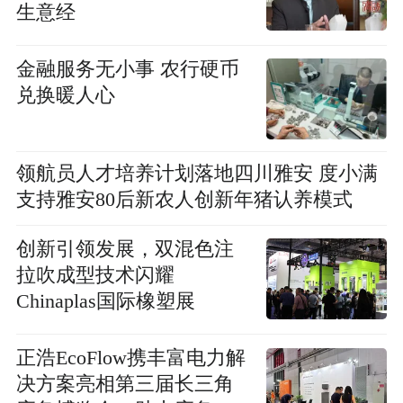
生意经
金融服务无小事 农行硬币
兑换暖人心
领航员人才培养计划落地四川雅安 度小满
支持雅安80后新农人创新年猪认养模式
创新引领发展，双混色注
拉吹成型技术闪耀
Chinaplas国际橡塑展
正浩EcoFlow携丰富电力解
决方案亮相第三届长三角