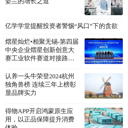
姿兰的增长之道
亿学学堂提醒投资者警惕“风口”下的贪欲
熠星灿烂•相聚无锡-第四届
中央企业熠星创新创意大
赛工业软件赛道对接路演
成功举办
认养一头牛荣登2024杭州
独角兽榜 连续三年上榜彰
显品牌实力
得物APP开启鸿蒙原生应
用，以正品保障提升消费
体验