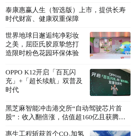
泰康惠赢人生（智选版）上市，提供长寿
时代财富、健康双重保障
世界地球日邂逅纯净彩妆
之美，屈臣氏胶原挚悠打
造限时粉色花园环保体验
OPPO K12开启「百瓦闪
充」+「超长续航」双普及
时代
黑芝麻智能冲击港交所“自动驾驶芯片首
股”：收入翻倍涨，估值超160亿且获腾
讯、小米等加持
惠生工程斩获首个CO₂加氢