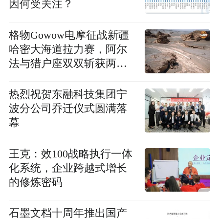
因何受关注？
格物Gowow电摩征战新疆
哈密大海道拉力赛，阿尔
法与猎户座双双斩获两个
赛段第一
热烈祝贺东融科技集团宁
波分公司乔迁仪式圆满落
幕
王克：效100战略执行一体
化系统，企业跨越式增长
的修炼密码
石墨文档十周年推出国产