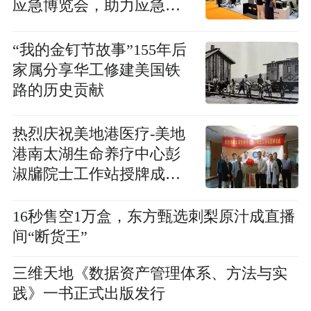
应急博览会，助力应急领
域新质生产力发展
“我的金钉节故事”155年后
家属分享华工修建美国铁
路的历史贡献
热烈庆祝美地港医疗-美地
港南太湖生命养疗中心彭
淑牖院士工作站授牌成
立！
16秒售空1万盒，东方甄选刺梨原汁成直播
间“断货王”
三维天地《数据资产管理体系、方法与实
践》一书正式出版发行