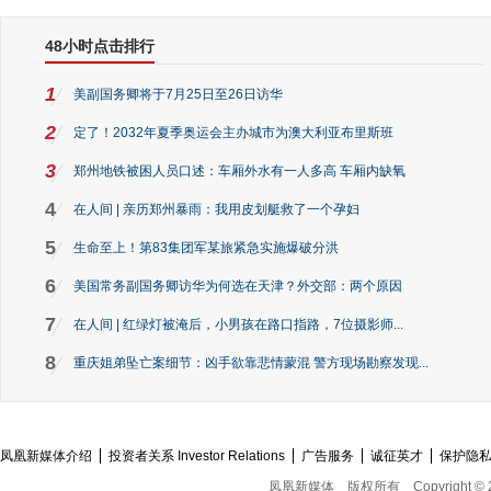
48小时点击排行
1
美副国务卿将于7月25日至26日访华
2
定了！2032年夏季奥运会主办城市为澳大利亚布里斯班
3
郑州地铁被困人员口述：车厢外水有一人多高 车厢内缺氧
4
在人间 | 亲历郑州暴雨：我用皮划艇救了一个孕妇
5
生命至上！第83集团军某旅紧急实施爆破分洪
6
美国常务副国务卿访华为何选在天津？外交部：两个原因
7
在人间 | 红绿灯被淹后，小男孩在路口指路，7位摄影师...
8
重庆姐弟坠亡案细节：凶手欲靠悲情蒙混 警方现场勘察发现...
凤凰新媒体介绍
投资者关系 Investor Relations
广告服务
诚征英才
保护隐
凤凰新媒体
版权所有
Copyright © 