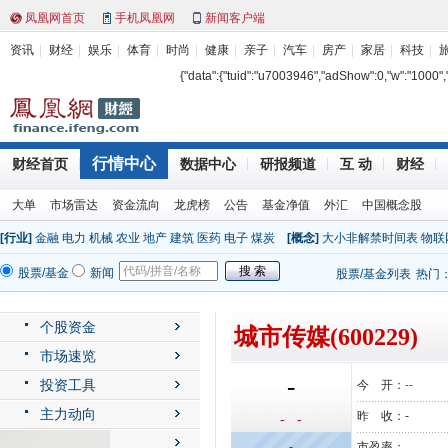
凤凰网首页
手机凤凰网
新闻客户端
资讯
财经
娱乐
体育
时尚
健康
亲子
汽车
房产
家居
科技
{"data":{"tuid":"u7003946","adShow":0,"w":"1000","h"
行情中心
财经首页
数据中心
研报频道
互 动
财经
大单
市场雷达
资金流向
龙虎榜
公告
基金净值
外汇
中国概念股
[行业]
金融
电力
机械
农业
地产
建筑
医药
电子
煤炭
[概念]
大小非解禁时间表
物联
股票/基金
新闻
股票/基金列表
热门
个股资金
城市传媒(600229)
市场速览
-
投资工具
今 开：
--
主力动向
昨 收：
-
- -
公司动态
-
市盈率：