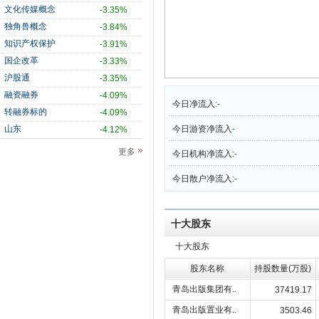
文化传媒概念
-3.35%
独角兽概念
-3.84%
知识产权保护
-3.91%
国企改革
-3.33%
沪股通
-3.35%
融资融券
-4.09%
今日净流入:
-
转融券标的
-4.09%
山东
今日游资净流入
-
-4.12%
更多
今日机构净流入:
-
今日散户净流入:
-
十大股东
十大股东
股东名称
持股数量(万股)
青岛出版集团有..
37419.17
青岛出版置业有..
3503.46