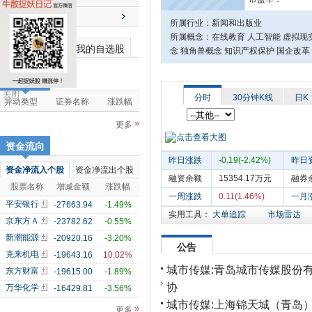
送配解禁
所属行业：新闻和出版业
所属概念：在线教育 人工智能 虚拟现实
最近浏览个股
我的自选股
念 独角兽概念 知识产权保护 国企改革
市场雷达
关闭
分时
30分钟K线
日K
异动类型
证券名称
涨跌幅
更多
资金流向
昨日涨跌
-0.19(-2.42%)
昨日
资金净流入个股
资金净流出个股
融资余额
15354.17万元
融券
股票名称
增减金额
涨跌幅
一周涨跌
0.11(1.46%)
一月
平安银行
-27663.94
-1.49%
实用工具：
大单追踪
市场雷达
京东方Ａ
-23782.62
-0.55%
新潮能源
-20920.16
-3.20%
公告
克来机电
-19643.16
10.02%
城市传媒:青岛城市传媒股份
东方财富
-19615.00
-1.89%
协
万华化学
-16429.81
-3.56%
城市传媒:上海锦天城（青岛
更多