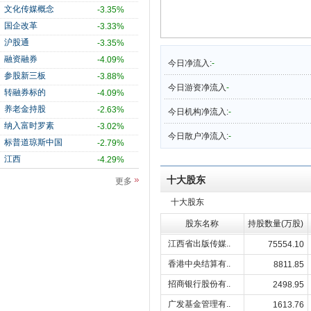
文化传媒概念
-3.35%
国企改革
-3.33%
沪股通
-3.35%
融资融券
-4.09%
今日净流入:
-
参股新三板
-3.88%
今日游资净流入
-
转融券标的
-4.09%
养老金持股
-2.63%
今日机构净流入:
-
纳入富时罗素
-3.02%
今日散户净流入:
-
标普道琼斯中国
-2.79%
江西
-4.29%
十大股东
更多
十大股东
股东名称
持股数量(万股)
江西省出版传媒..
75554.10
香港中央结算有..
8811.85
招商银行股份有..
2498.95
广发基金管理有..
1613.76