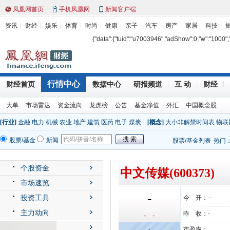
凤凰网首页
手机凤凰网
新闻客户端
资讯
财经
娱乐
体育
时尚
健康
亲子
汽车
房产
家居
科技
{"data":{"tuid":"u7003946","adShow":0,"w":"1000","h"
行情中心
财经首页
数据中心
研报频道
互 动
财经
大单
市场雷达
资金流向
龙虎榜
公告
基金净值
外汇
中国概念股
[行业]
金融
电力
机械
农业
地产
建筑
医药
电子
煤炭
[概念]
大小非解禁时间表
物联
股票/基金
新闻
股票/基金列表
热门
个股资金
中文传媒(600373)
市场速览
-
投资工具
今 开：
--
主力动向
昨 收：
-
- -
公司动态
-
市盈率：