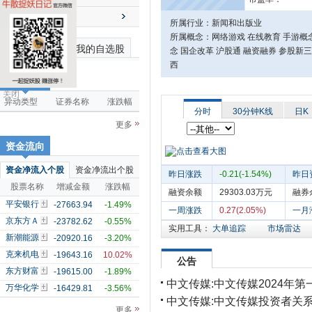
送配解禁
所属行业：新闻和出版业
所属概念：网络游戏 在线教育 手游概念
最近浏览个股
我的自选股
念 国企改革 沪股通 融资融券 参股新
西
市场雷达
关闭
异动类型
证券名称
涨跌幅
分时
30分钟K线
日K
更多
资金流向
资金净流入个股
资金净流出个股
昨日涨跌
-0.21(-1.54%)
昨日
股票名称
增减金额
涨跌幅
融资余额
29303.03万元
融券
平安银行
-27663.94
-1.49%
一周涨跌
0.27(2.05%)
一月
京东方Ａ
-23782.62
-0.55%
实用工具：
大单追踪
市场雷达
新潮能源
-20920.16
-3.20%
克来机电
-19643.16
10.02%
公告
东方财富
-19615.00
-1.89%
中文传媒:中文传媒2024年
万华化学
-16429.81
-3.56%
中文传媒:中文传媒投资者关
更多