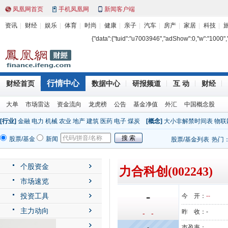
凤凰网首页
手机凤凰网
新闻客户端
资讯
财经
娱乐
体育
时尚
健康
亲子
汽车
房产
家居
科技
{"data":{"tuid":"u7003946","adShow":0,"w":"1000","h"
行情中心
财经首页
数据中心
研报频道
互 动
财经
大单
市场雷达
资金流向
龙虎榜
公告
基金净值
外汇
中国概念股
[行业]
金融
电力
机械
农业
地产
建筑
医药
电子
煤炭
[概念]
大小非解禁时间表
物联
股票/基金
新闻
股票/基金列表
热门
个股资金
力合科创(002243)
市场速览
-
投资工具
今 开：
--
主力动向
昨 收：
-
- -
公司动态
-
市盈率：