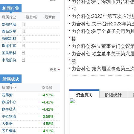
力合科创:关于深圳市力合科
相同行业
时
力合科创:2023年第五次临
所属行业
涨跌幅
最新价
力合科创:关于召开2023年
贵州轮胎
力合科创:关于全资子公司为
青岛双星
提
海螺新材
力合科创:独立董事专门会议
珠海中富
国风新材
力合科创:独立董事关于第六
中鼎股份
意
力合科创:第六届监事会第三
更多
所属板块
所属行业
涨跌幅
资金流向
阶段统计
石墨烯
-4.53%
数据中心
-4.42%
数字经济
-4.42%
冷链物流
-3.59%
大数据
-4.58%
芯片概念
-4.91%