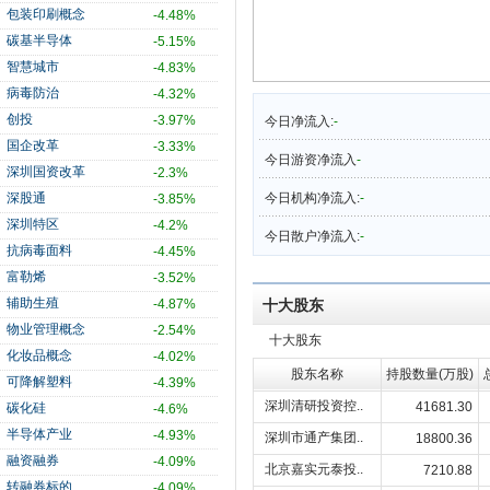
包装印刷概念
-4.48%
碳基半导体
-5.15%
智慧城市
-4.83%
病毒防治
-4.32%
创投
-3.97%
今日净流入:
-
国企改革
-3.33%
今日游资净流入
-
深圳国资改革
-2.3%
深股通
今日机构净流入:
-
-3.85%
深圳特区
-4.2%
今日散户净流入:
-
抗病毒面料
-4.45%
富勒烯
-3.52%
辅助生殖
-4.87%
十大股东
物业管理概念
-2.54%
十大股东
化妆品概念
-4.02%
股东名称
持股数量(万股)
可降解塑料
-4.39%
深圳清研投资控..
41681.30
碳化硅
-4.6%
半导体产业
-4.93%
深圳市通产集团..
18800.36
融资融券
-4.09%
北京嘉实元泰投..
7210.88
转融券标的
-4.09%