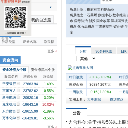
送配解禁
所属行业：橡胶和塑料制品业
所属概念：石墨烯 数据中心 数字经济 
最近浏览个股
我的自选股
市 病毒防治 创投 国企改革 深圳国资改
概念 化妆品概念 可降解塑料 碳化硅 
东
市场雷达
关闭
异动类型
证券名称
涨跌幅
更多
分时
30分钟K线
日K
资金流向
资金净流入个股
资金净流出个股
股票名称
增减金额
涨跌幅
昨日涨跌
-0.07(-0.89%)
昨日
平安银行
-27663.94
-1.49%
融资余额
36884.26万元
融券
京东方Ａ
-23782.62
-0.55%
一周涨跌
-0.15(-1.89%)
一月
新潮能源
-20920.16
-3.20%
实用工具：
大单追踪
市场雷达
克来机电
-19643.16
10.02%
东方财富
-19615.00
-1.89%
公告
万华化学
-16429.81
-3.56%
力合科创:关于持股5%以上
更多