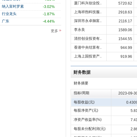
厦门科兴创业投..
5720.62
纳入富时罗素
-3.02%
上海祥煦科技服..
2918.63
行业龙头
-1.87%
深圳市永卓御富..
广东
2116.17
-4.44%
李永良
1589.06
更多
清控创业投资有..
1544.55
香港中央结算有..
944.99
上海上国投资产..
919.96
财务数据
财务摘要
指标/周期
2023-09-3
每股收益(元)
0.430
每股净资产(元)
5.8
净资产收益率(%)
7.4
每股未分配利润(元)
2.8