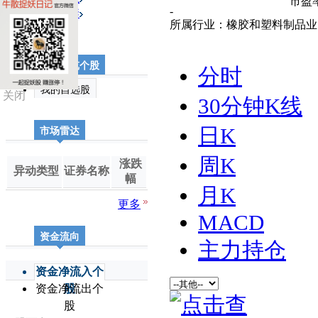
市盈
期货
-
送配解禁
所属行业：橡胶和塑料制品
最近浏览个股
分时
我的自选股
关闭
30分钟K线
日K
市场雷达
周K
涨跌
异动类型
证券名称
幅
月K
更多
MACD
资金流向
主力持仓
资金净流入个
资金净流出个
股
股