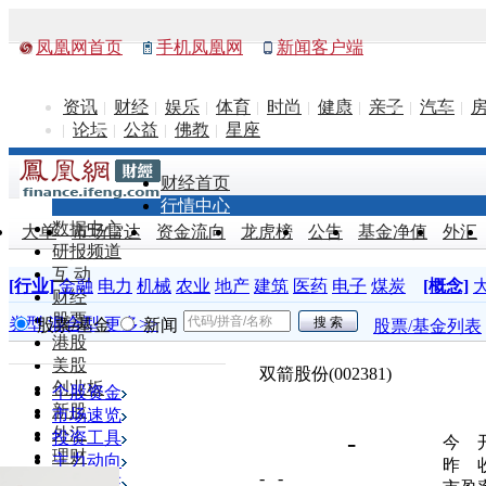
凤凰网首页
手机凤凰网
新闻客户端
资讯
财经
娱乐
体育
时尚
健康
亲子
汽车
论坛
公益
佛教
星座
财经首页
行情中心
数据中心
大单
市场雷达
资金流向
龙虎榜
公告
基金净值
外汇
研报频道
互 动
[行业]
金融
电力
机械
农业
地产
建筑
医药
电子
煤炭
[概念]
财经
股票
券型
混合型
更多>>
股票/基金
新闻
股票/基金列表
港股
美股
双箭股份(002381)
创业板
个股资金
新股
市场速览
外汇
投资工具
-
今 
理财
主力动向
昨 
- -
基金
公司动态