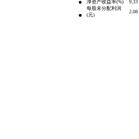
净资产收益率(%)
9.33
每股未分配利润
2.08
(元)
每股资本公积(元)
1.38
每股经营现金流
0.72
(元)
净利润(万元)
8436
营业收入(万元)
1696
投资收益(万元)
-331
财务费用(万元)
-664
每股净资产