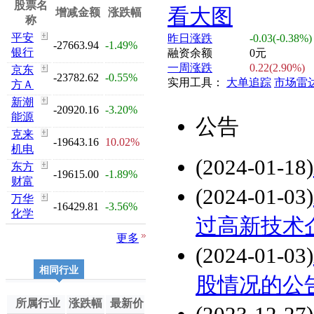
股票名
增减金额
涨跌幅
称
平安
昨日涨跌
-0.03(-0.38%)
-27663.94
-1.49%
银行
融资余额
0元
一周涨跌
0.22(2.90%)
京东
-23782.62
-0.55%
实用工具：
大单追踪
市场雷
方Ａ
新潮
-20920.16
-3.20%
能源
公告
克来
-19643.16
10.02%
机电
(2024-01-18)
东方
-19615.00
-1.89%
财富
(2024-01-03)
万华
-16429.81
-3.56%
化学
过高新技术
更多
(2024-01-03)
相同行业
股情况的公
所属行业
涨跌幅
最新价