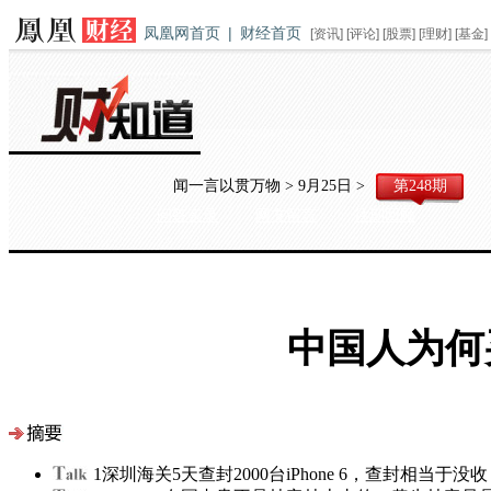
凤凰网首页
|
财经首页
[
资讯
] [
评论
] [
股票
] [
理财
] [
基金
]
闻一言以贯万物 > 9月25日 >
第248期
问答实录
网友留言
往期回顾
中国人为何买
1
深圳海关5天查封2000台iPhone 6，查封相当