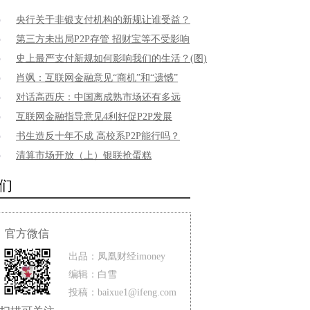
央行关于非银支付机构的新规让谁受益？
第三方未出局P2P存管 招财宝等不受影响
史上最严支付新规如何影响我们的生活？(图)
肖飒：互联网金融意见“商机”和“遗憾”
对话高西庆：中国离成熟市场还有多远
互联网金融指导意见4利好促P2P发展
书生造反十年不成 高校系P2P能行吗？
清算市场开放（上）银联抢蛋糕
们
官方微信
出品：凤凰财经imoney
编辑：白雪
投稿：baixue1@ifeng.com