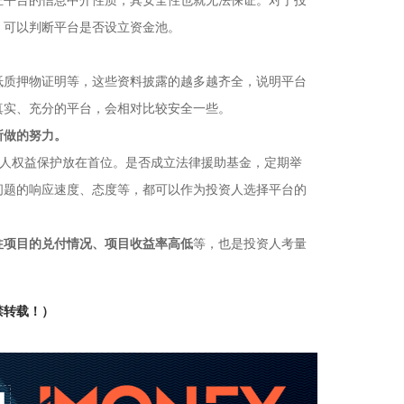
平台的信息中介性质，其安全性也就无法保证。对于投
，可以判断平台是否设立资金池。
质押物证明等，这些资料披露的越多越齐全，说明平台
真实、充分的平台，会相对比较安全一些。
做的努力。
人权益保护放在首位。是否成立法律援助基金，定期举
问题的响应速度、态度等，都可以作为投资人选择平台的
往项目的兑付情况、项目收益率高低
等，也是投资人考量
禁转载！）