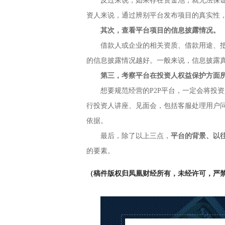
反过来说，如果存在资金池，就无法保证
资人来说，通过辨别平台发布项目的真实性
其次，查看平台项目的信息披露情况。
借款人或企业的相关资质、借款用途、抵
的信息披露情况越好。一般来说，信息披露
第三，考察平台在投资人权益保护方面所
想要规范经营的P2P平台，一定会将投资
行投资人讲座、见面会，包括客服处理用户
依据。
最后，除了以上三点，
平台的背景、以
的要素。
（稿件版权归凤凰财经所有，未经许可，严