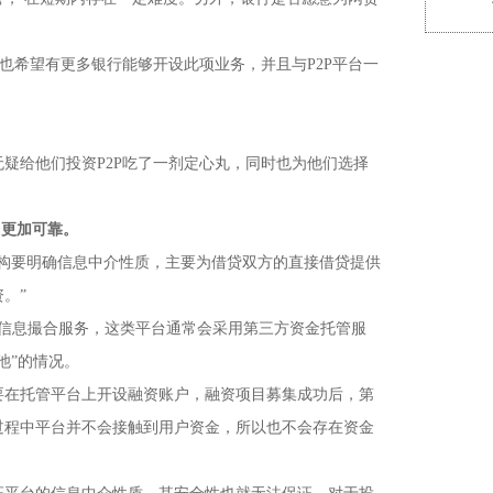
希望有更多银行能够开设此项业务，并且与P2P平台一
给他们投资P2P吃了一剂定心丸，同时也为他们选择
台更加可靠。
要明确信息中介性质，主要为借贷双方的直接借贷提供
。”
供信息撮合服务，这类平台通常会采用第三方资金托管服
池”的情况。
在托管平台上开设融资账户，融资项目募集成功后，第
过程中平台并不会接触到用户资金，所以也不会存在资金