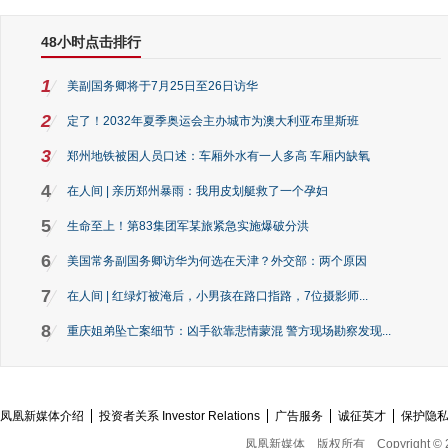
48小时点击排行
1
美副国务卿将于7月25日至26日访华
2
定了！2032年夏季奥运会主办城市为澳大利亚布里斯班
3
郑州地铁被困人员口述：车厢外水有一人多高 车厢内缺氧
4
在人间 | 亲历郑州暴雨：我用皮划艇救了一个孕妇
5
生命至上！第83集团军某旅紧急实施爆破分洪
6
美国常务副国务卿访华为何选在天津？外交部：两个原因
7
在人间 | 红绿灯被淹后，小男孩在路口指路，7位摄影师...
8
重庆姐弟坠亡案细节：凶手欲靠悲情蒙混 警方现场勘察发现...
凤凰新媒体介绍
投资者关系 Investor Relations
广告服务
诚征英才
保护隐
凤凰新媒体
版权所有
Copyright © 