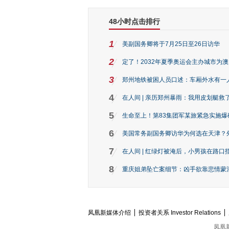
48小时点击排行
1
美副国务卿将于7月25日至26日访华
2
定了！2032年夏季奥运会主办城市为
3
郑州地铁被困人员口述：车厢外水有一
4
在人间 | 亲历郑州暴雨：我用皮划艇救
5
生命至上！第83集团军某旅紧急实施爆
6
美国常务副国务卿访华为何选在天津？
7
在人间 | 红绿灯被淹后，小男孩在路口指
8
重庆姐弟坠亡案细节：凶手欲靠悲情蒙混 
凤凰新媒体介绍
投资者关系 Investor Relations
凤凰