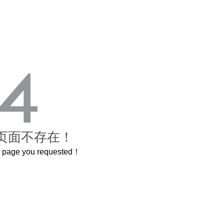
页面不存在！
he page you requested！
曲奇届的“爱马仕”把你的爱封在罐子里送给TA