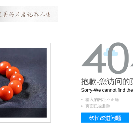
抱歉-您访问的
Sorry-We cannot find t
输入的网址不正确
页面已被删除
这个3.2米的长卷，还原了600岁的紫禁城