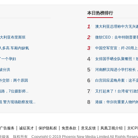
本日热榜排行
1
澳大利亚总理称中方无兴
2
澳大利亚布里斯班
微软CEO：去年特朗普要我们收
3
人多高 车厢内缺氧
中国空军官宣：歼-20用
4
了一个孕妇
女排国手晒全队聚餐照！
5
破分洪
河南醉汉闯进小学打校长，
6
外交部：两个原因
白宫回应孟晚舟案：这不
7
路，7位摄影师...
又打起来了！台湾省“行政院
8
警方现场勘察发现...
港媒：华尔街重要人物约翰·
广告服务
诚征英才
保护隐私权
免责条款
意见反馈
凤凰卫视介绍
京ICP
新媒体
版权所有
Copyright © 2019 Phoenix New Media Limited All Rights Reser