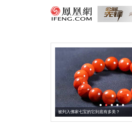
把它加到了牛轧糖里
被列入佛家七宝的它到底有多美？