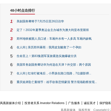
48小时点击排行
1
美副国务卿将于7月25日至26日访华
2
定了！2032年夏季奥运会主办城市为澳大利亚布里斯班
3
郑州地铁被困人员口述：车厢外水有一人多高 车厢内缺氧
4
在人间 | 亲历郑州暴雨：我用皮划艇救了一个孕妇
5
生命至上！第83集团军某旅紧急实施爆破分洪
6
美国常务副国务卿访华为何选在天津？外交部：两个原因
7
在人间 | 红绿灯被淹后，小男孩在路口指路，7位摄影师...
8
重庆姐弟坠亡案细节：凶手欲靠悲情蒙混 警方现场勘察发现...
凤凰新媒体介绍
投资者关系 Investor Relations
广告服务
诚征英才
保护隐
凤凰新媒体
版权所有
Copyright © 