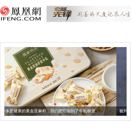
金亚麻籽，我们把它加到了牛轧糖里
被列入佛家七宝的它到