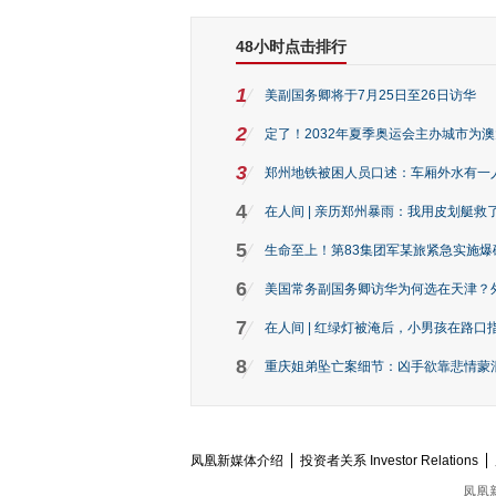
48小时点击排行
1
美副国务卿将于7月25日至26日访华
2
定了！2032年夏季奥运会主办城市为
3
郑州地铁被困人员口述：车厢外水有一
4
在人间 | 亲历郑州暴雨：我用皮划艇救
5
生命至上！第83集团军某旅紧急实施爆
6
美国常务副国务卿访华为何选在天津？
7
在人间 | 红绿灯被淹后，小男孩在路口指
8
重庆姐弟坠亡案细节：凶手欲靠悲情蒙混 
凤凰新媒体介绍
投资者关系 Investor Relations
凤凰