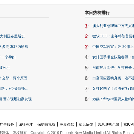
本日热榜排行
1
澳大利亚总理称中方无兴
2
澳大利亚布里斯班
微软CEO：去年特朗普要我们收
3
人多高 车厢内缺氧
中国空军官宣：歼-20用
4
了一个孕妇
女排国手晒全队聚餐照！
5
破分洪
河南醉汉闯进小学打校长，
6
外交部：两个原因
白宫回应孟晚舟案：这不
7
路，7位摄影师...
又打起来了！台湾省“行政院
8
警方现场勘察发现...
港媒：华尔街重要人物约翰·
广告服务
诚征英才
保护隐私权
免责条款
意见反馈
凤凰卫视介绍
京ICP
新媒体
版权所有
Copyright © 2019 Phoenix New Media Limited All Rights Reser