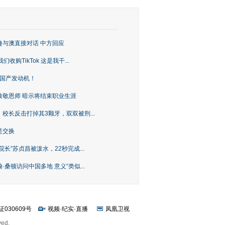
趣与澳直接对话 中方回应
购TikTok 这是我干...
上国产发动机！
致敬恩师 暗示将结束职业生涯
校长反击打掉其3颗牙，双双被刑...
是交换
长”苏贞昌被泼水，22秒完成...
桑顿访问中国多地 意义“类似...
证030609号
视频
·
纪实
·
直播
凤凰卫视
ved.