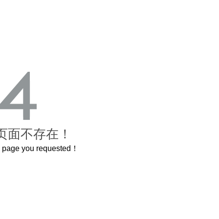
页面不存在！
he page you requested！
这个3.2米的长卷，还原了600岁的紫禁城