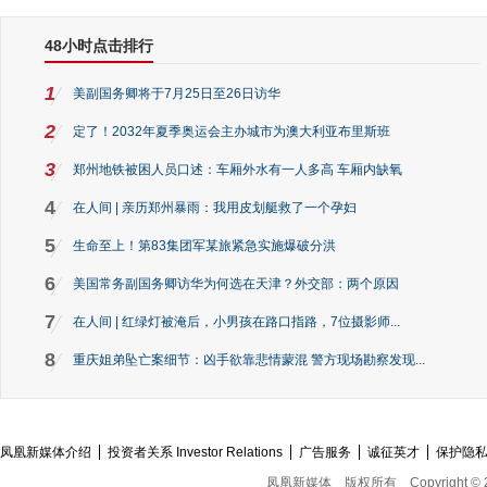
48小时点击排行
1
美副国务卿将于7月25日至26日访华
2
定了！2032年夏季奥运会主办城市为澳大利亚布里斯班
3
郑州地铁被困人员口述：车厢外水有一人多高 车厢内缺氧
4
在人间 | 亲历郑州暴雨：我用皮划艇救了一个孕妇
5
生命至上！第83集团军某旅紧急实施爆破分洪
6
美国常务副国务卿访华为何选在天津？外交部：两个原因
7
在人间 | 红绿灯被淹后，小男孩在路口指路，7位摄影师...
8
重庆姐弟坠亡案细节：凶手欲靠悲情蒙混 警方现场勘察发现...
凤凰新媒体介绍
投资者关系 Investor Relations
广告服务
诚征英才
保护隐
凤凰新媒体
版权所有
Copyright © 