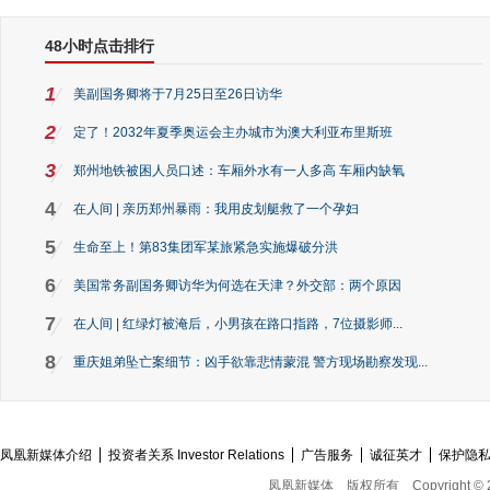
48小时点击排行
1
美副国务卿将于7月25日至26日访华
2
定了！2032年夏季奥运会主办城市为澳大利亚布里斯班
3
郑州地铁被困人员口述：车厢外水有一人多高 车厢内缺氧
4
在人间 | 亲历郑州暴雨：我用皮划艇救了一个孕妇
5
生命至上！第83集团军某旅紧急实施爆破分洪
6
美国常务副国务卿访华为何选在天津？外交部：两个原因
7
在人间 | 红绿灯被淹后，小男孩在路口指路，7位摄影师...
8
重庆姐弟坠亡案细节：凶手欲靠悲情蒙混 警方现场勘察发现...
凤凰新媒体介绍
投资者关系 Investor Relations
广告服务
诚征英才
保护隐
凤凰新媒体
版权所有
Copyright © 