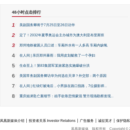
48小时点击排行
1
美副国务卿将于7月25日至26日访华
2
定了！2032年夏季奥运会主办城市为澳大利亚布里斯班
3
郑州地铁被困人员口述：车厢外水有一人多高 车厢内缺氧
4
在人间 | 亲历郑州暴雨：我用皮划艇救了一个孕妇
5
生命至上！第83集团军某旅紧急实施爆破分洪
6
美国常务副国务卿访华为何选在天津？外交部：两个原因
7
在人间 | 红绿灯被淹后，小男孩在路口指路，7位摄影师...
8
重庆姐弟坠亡案细节：凶手欲靠悲情蒙混 警方现场勘察发现...
凤凰新媒体介绍
投资者关系 Investor Relations
广告服务
诚征英才
保护隐
凤凰新媒体
版权所有
Copyright © 