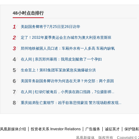
48小时点击排行
1
美副国务卿将于7月25日至26日访华
2
定了！2032年夏季奥运会主办城市为澳大利亚布里斯班
3
郑州地铁被困人员口述：车厢外水有一人多高 车厢内缺氧
4
在人间 | 亲历郑州暴雨：我用皮划艇救了一个孕妇
5
生命至上！第83集团军某旅紧急实施爆破分洪
6
美国常务副国务卿访华为何选在天津？外交部：两个原因
7
在人间 | 红绿灯被淹后，小男孩在路口指路，7位摄影师...
8
重庆姐弟坠亡案细节：凶手欲靠悲情蒙混 警方现场勘察发现...
凤凰新媒体介绍
投资者关系 Investor Relations
广告服务
诚征英才
保护隐
凤凰新媒体
版权所有
Copyright © 