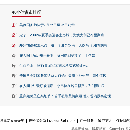
48小时点击排行
1
美副国务卿将于7月25日至26日访华
2
定了！2032年夏季奥运会主办城市为澳大利亚布里斯班
3
郑州地铁被困人员口述：车厢外水有一人多高 车厢内缺氧
4
在人间 | 亲历郑州暴雨：我用皮划艇救了一个孕妇
5
生命至上！第83集团军某旅紧急实施爆破分洪
6
美国常务副国务卿访华为何选在天津？外交部：两个原因
7
在人间 | 红绿灯被淹后，小男孩在路口指路，7位摄影师...
8
重庆姐弟坠亡案细节：凶手欲靠悲情蒙混 警方现场勘察发现...
凤凰新媒体介绍
投资者关系 Investor Relations
广告服务
诚征英才
保护隐
凤凰新媒体
版权所有
Copyright © 