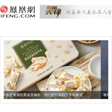
亚麻籽，我们把它加到了牛轧糖里
被列入佛家七宝的它到底