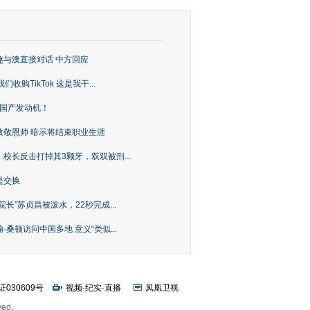
趣与澳直接对话 中方回应
购TikTok 这是我干...
上国产发动机！
致敬恩师 暗示将结束职业生涯
校长反击打掉其3颗牙，双双被刑...
是交换
长”苏贞昌被泼水，22秒完成...
桑顿访问中国多地 意义“类似...
证030609号
视频
·
纪实
·
直播
凤凰卫视
ved.