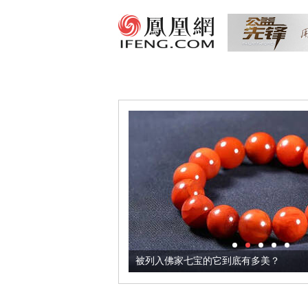
把它加到了牛轧糖里
被列入佛家七宝的它到底有多美？