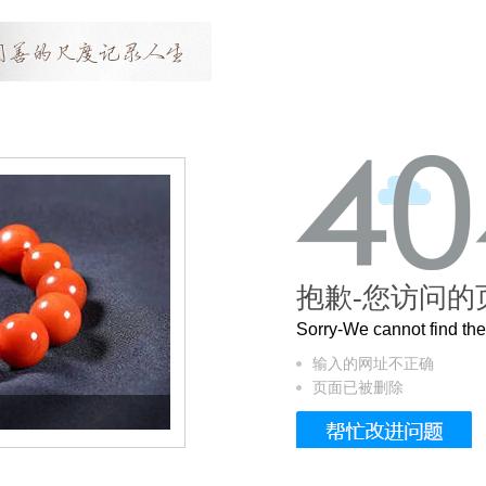
抱歉-您访问的
Sorry-We cannot find t
输入的网址不正确
页面已被删除
这个3.2米的长卷，还原了600岁的紫禁城