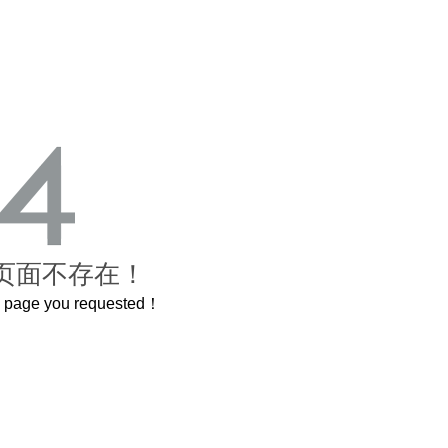
页面不存在！
he page you requested！
曲奇届的“爱马仕”把你的爱封在罐子里送给TA