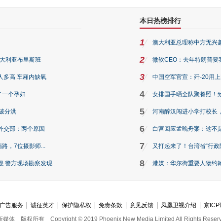
本日热榜排行
1
澳大利亚总理称中方无兴
2
澳大利亚布里斯班
微软CEO：去年特朗普要我们收
3
人多高 车厢内缺氧
中国空军官宣：歼-20用
4
了一个孕妇
女排国手晒全队聚餐照！
5
破分洪
河南醉汉闯进小学打校长，
6
外交部：两个原因
白宫回应孟晚舟案：这不
7
路，7位摄影师...
又打起来了！台湾省“行政院
8
警方现场勘察发现...
港媒：华尔街重要人物约翰·
广告服务
诚征英才
保护隐私权
免责条款
意见反馈
凤凰卫视介绍
京ICP
新媒体
版权所有
Copyright © 2019 Phoenix New Media Limited All Rights Reser