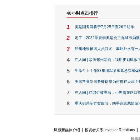
48小时点击排行
1
美副国务卿将于7月25日至26日访华
2
定了！2032年夏季奥运会主办城市为
3
郑州地铁被困人员口述：车厢外水有一
4
在人间 | 亲历郑州暴雨：我用皮划艇救
5
生命至上！第83集团军某旅紧急实施爆
6
美国常务副国务卿访华为何选在天津？
7
在人间 | 红绿灯被淹后，小男孩在路口指
8
重庆姐弟坠亡案细节：凶手欲靠悲情蒙混 
凤凰新媒体介绍
投资者关系 Investor Relations
凤凰