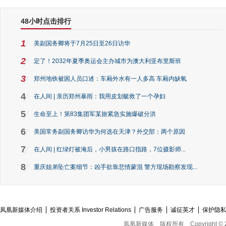
48小时点击排行
1
美副国务卿将于7月25日至26日访华
2
定了！2032年夏季奥运会主办城市为澳大利亚布里斯班
3
郑州地铁被困人员口述：车厢外水有一人多高 车厢内缺氧
4
在人间 | 亲历郑州暴雨：我用皮划艇救了一个孕妇
5
生命至上！第83集团军某旅紧急实施爆破分洪
6
美国常务副国务卿访华为何选在天津？外交部：两个原因
7
在人间 | 红绿灯被淹后，小男孩在路口指路，7位摄影师...
8
重庆姐弟坠亡案细节：凶手欲靠悲情蒙混 警方现场勘察发现...
凤凰新媒体介绍
投资者关系 Investor Relations
广告服务
诚征英才
保护隐
凤凰新媒体
版权所有
Copyright © 