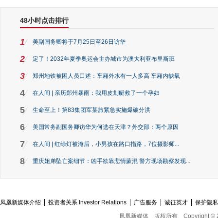
48小时点击排行
1
美副国务卿将于7月25日至26日访华
2
定了！2032年夏季奥运会主办城市为澳大利亚布里斯班
3
郑州地铁被困人员口述：车厢外水有一人多高 车厢内缺氧
4
在人间 | 亲历郑州暴雨：我用皮划艇救了一个孕妇
5
生命至上！第83集团军某旅紧急实施爆破分洪
6
美国常务副国务卿访华为何选在天津？外交部：两个原因
7
在人间 | 红绿灯被淹后，小男孩在路口指路，7位摄影师...
8
重庆姐弟坠亡案细节：凶手欲靠悲情蒙混 警方现场勘察发现...
凤凰新媒体介绍
投资者关系 Investor Relations
广告服务
诚征英才
保护隐
凤凰新媒体
版权所有
Copyright © 