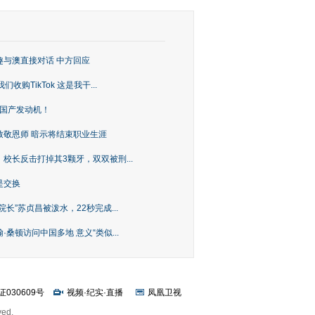
趣与澳直接对话 中方回应
购TikTok 这是我干...
上国产发动机！
致敬恩师 暗示将结束职业生涯
校长反击打掉其3颗牙，双双被刑...
是交换
长”苏贞昌被泼水，22秒完成...
桑顿访问中国多地 意义“类似...
证030609号
视频
·
纪实
·
直播
凤凰卫视
ved.