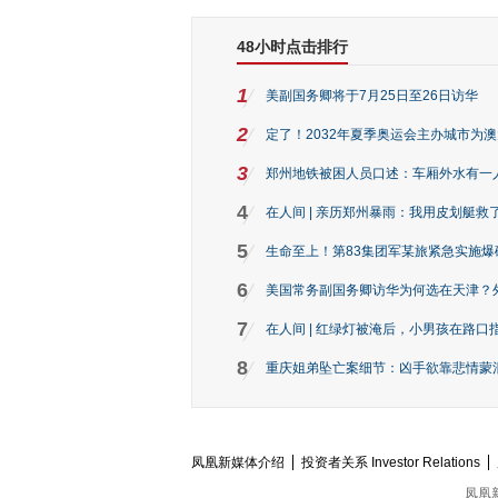
48小时点击排行
1
美副国务卿将于7月25日至26日访华
2
定了！2032年夏季奥运会主办城市为
3
郑州地铁被困人员口述：车厢外水有一
4
在人间 | 亲历郑州暴雨：我用皮划艇救
5
生命至上！第83集团军某旅紧急实施爆
6
美国常务副国务卿访华为何选在天津？
7
在人间 | 红绿灯被淹后，小男孩在路口指
8
重庆姐弟坠亡案细节：凶手欲靠悲情蒙混 
凤凰新媒体介绍
投资者关系 Investor Relations
凤凰