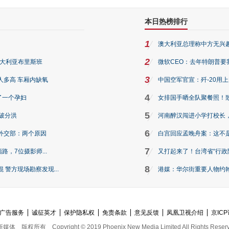
本日热榜排行
1
澳大利亚总理称中方无兴
2
澳大利亚布里斯班
微软CEO：去年特朗普要我们收
3
人多高 车厢内缺氧
中国空军官宣：歼-20用
4
了一个孕妇
女排国手晒全队聚餐照！
5
破分洪
河南醉汉闯进小学打校长，
6
外交部：两个原因
白宫回应孟晚舟案：这不
7
路，7位摄影师...
又打起来了！台湾省“行政院
8
警方现场勘察发现...
港媒：华尔街重要人物约翰·
广告服务
诚征英才
保护隐私权
免责条款
意见反馈
凤凰卫视介绍
京ICP
新媒体
版权所有
Copyright © 2019 Phoenix New Media Limited All Rights Reser