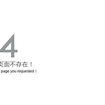
页面不存在！
he page you requested！
3.2米的长卷，还原了600岁的紫禁城
曲奇届的