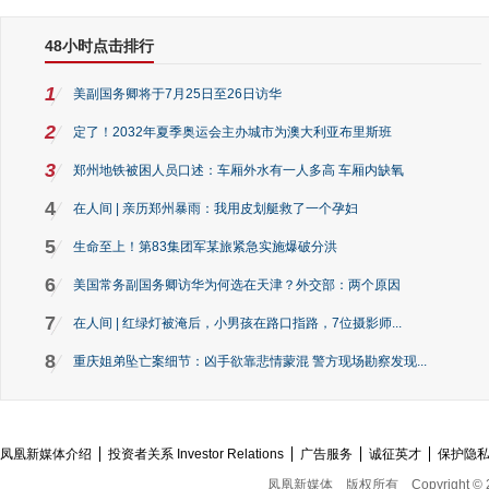
48小时点击排行
1
美副国务卿将于7月25日至26日访华
2
定了！2032年夏季奥运会主办城市为澳大利亚布里斯班
3
郑州地铁被困人员口述：车厢外水有一人多高 车厢内缺氧
4
在人间 | 亲历郑州暴雨：我用皮划艇救了一个孕妇
5
生命至上！第83集团军某旅紧急实施爆破分洪
6
美国常务副国务卿访华为何选在天津？外交部：两个原因
7
在人间 | 红绿灯被淹后，小男孩在路口指路，7位摄影师...
8
重庆姐弟坠亡案细节：凶手欲靠悲情蒙混 警方现场勘察发现...
凤凰新媒体介绍
投资者关系 Investor Relations
广告服务
诚征英才
保护隐
凤凰新媒体
版权所有
Copyright © 