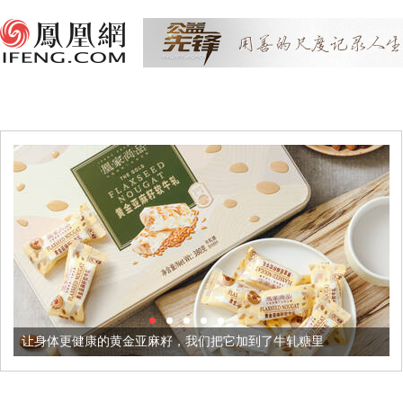
的黄金亚麻籽，我们把它加到了牛轧糖里
被列入佛家七宝的