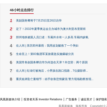
48小时点击排行
1
美副国务卿将于7月25日至26日访华
2
定了！2032年夏季奥运会主办城市为澳大利亚布里斯班
3
郑州地铁被困人员口述：车厢外水有一人多高 车厢内缺氧
4
在人间 | 亲历郑州暴雨：我用皮划艇救了一个孕妇
5
生命至上！第83集团军某旅紧急实施爆破分洪
6
美国常务副国务卿访华为何选在天津？外交部：两个原因
7
在人间 | 红绿灯被淹后，小男孩在路口指路，7位摄影师...
8
重庆姐弟坠亡案细节：凶手欲靠悲情蒙混 警方现场勘察发现...
凤凰新媒体介绍
投资者关系 Investor Relations
广告服务
诚征英才
保护隐
凤凰新媒体
版权所有
Copyright © 