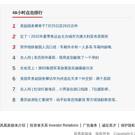
48小时点击排行
1
美副国务卿将于7月25日至26日访华
2
定了！2032年夏季奥运会主办城市为澳大利亚布里斯班
3
郑州地铁被困人员口述：车厢外水有一人多高 车厢内缺氧
4
在人间 | 亲历郑州暴雨：我用皮划艇救了一个孕妇
5
生命至上！第83集团军某旅紧急实施爆破分洪
6
美国常务副国务卿访华为何选在天津？外交部：两个原因
7
在人间 | 红绿灯被淹后，小男孩在路口指路，7位摄影师...
8
重庆姐弟坠亡案细节：凶手欲靠悲情蒙混 警方现场勘察发现...
凤凰新媒体介绍
投资者关系 Investor Relations
广告服务
诚征英才
保护隐
凤凰新媒体
版权所有
Copyright © 