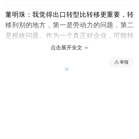
董明珠：我觉得出口转型比转移更重要，转
移到别的地方，第一是劳动力的问题，第二
是税收问题。作为一个真正好企业，可能转
型比你转移更重要，格力电器这么多年发
点击展开全文
展，我们出口量还保持在平稳状态，没有大
举报
起大落，在平稳过程当中，格力的转变，从
过去贴牌到有自己的品牌。我们在中东沙特
接近50%的份额，基本上是格力空调产品，
在当地非常受欢迎。
为什么要转型？你企业如果有技术，那可能
对你的出口来讲，未必是我把厂搬过去我就