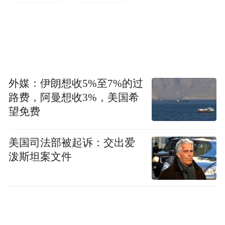
还是坚守着一定要在本土的地方，加大加快
自己的技术升级，生产的效率升级，这是最
根本的要注意的。如果你没有技术，你始终
给别人贴牌。如果生产马桶盖，到国外买。
那是不是我们靠低廉的劳动力，我们中国人
外媒：伊朗想收5%至7%的过
改革开放的目的及包括总书记也讲实现小
路费，阿曼想收3%，美国希
康，实现小康，是每个人在这个过程当中都
望免费
感觉幸福的，我们靠低价劳动力来实现生产
美国司法部被起诉：交出爱
工业，这些人在这个过程当中没有得到根本
泼斯坦案文件
改善，我想通过转移升级来实现出口变化。
主持人：谢谢董总的介绍，我觉得您刚才讲
的这个，品牌，中国企业过去这些年贴牌转