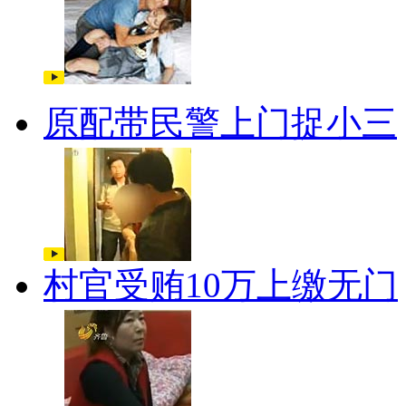
原配带民警上门捉小三
村官受贿10万上缴无门