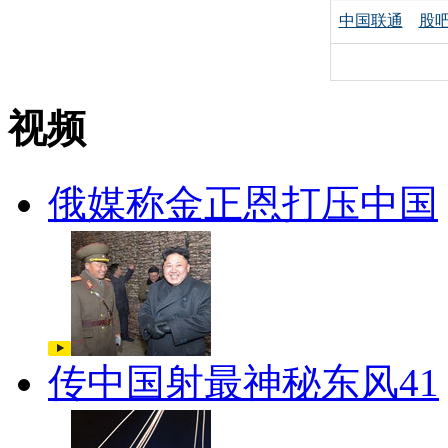
中国联通
股
视频
俄媒称金正恩打压中国
传中国射最神秘东风41