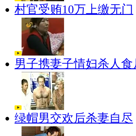
村官受贿10万上缴无门
男子携妻子情妇杀人食
绿帽男交欢后杀妻自尽