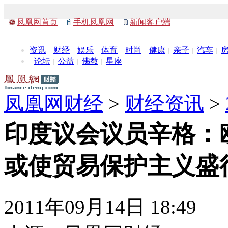
凤凰网首页
手机凤凰网
新闻客户端
资讯
财经
娱乐
体育
时尚
健康
亲子
汽车
论坛
公益
佛教
星座
凤凰网财经
>
财经资讯
>
印度议会议员辛格：
或使贸易保护主义盛
2011年09月14日 18:49