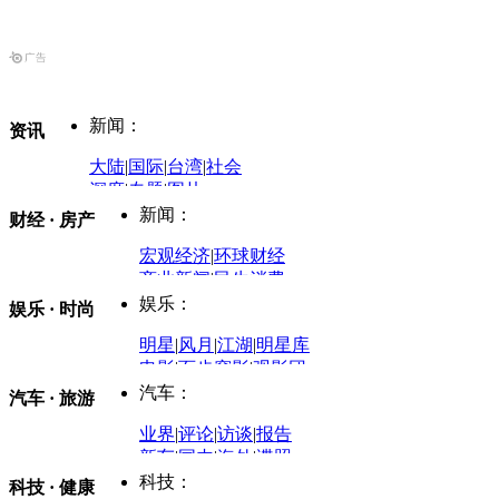
新闻：
资讯
大陆
|
国际
|
台湾
|
社会
深度
|
专题
|
图片
中国政要资料库
新闻：
财经 · 房产
评论：
宏观经济
|
环球财经
商业新闻
|
民生消费
时事开讲
娱乐：
娱乐 · 时尚
评论：
军事：
明星
|
风月
|
江湖
|
明星库
商业评论
|
宏观分析
电影
|
百步穿影
|
观影团
防务观察
|
防务写真
金融观察
|
财知道
星座
|
塔罗
|
演出
汽车：
汽车 · 旅游
中国军情
|
环球军情
外媒视角
凤凰网·非常道
|
星光邦
业界
|
评论
|
访谈
|
报告
体育：
股票：
时尚：
新车
|
国内
|
海外
|
谍照
购车
|
导购
|
试驾
|
图解
科技：
NBA
|
CBA
|
大局观
科技 · 健康
炒股大赛
|
图解资金流向
时装
|
美容
|
美体
|
论坛