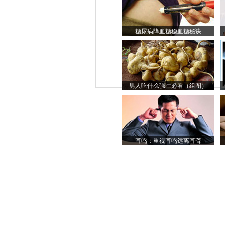
糖尿病降血糖稳血糖秘诀
男人吃什么强壮必看（组图）
耳鸣：重视耳鸣远离耳聋