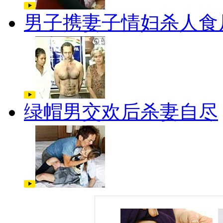
男子携妻子情妇杀人食
绿帽男交欢后杀妻自尽