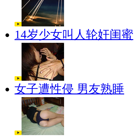
14岁少女叫人轮奸闺蜜
女子遭性侵 男友熟睡