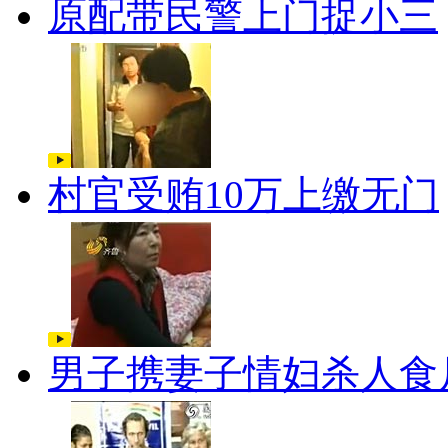
原配带民警上门捉小三
村官受贿10万上缴无门
男子携妻子情妇杀人食