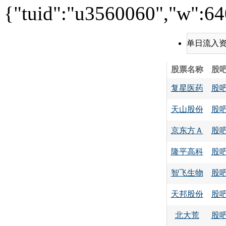
{"tuid":"u3560060","w":640
单日流入
股票名称
股
复星医药
股
天山股份
股
京东方Ａ
股
隆平高科
股
智飞生物
股
天邦股份
股
北大荒
股