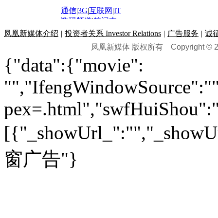
文化
|
人文
|
酷车
|
游记
中超
|
国际足球
|
图片
投资观察
|
龙虎榜点评
化妆品库
|
试用中心
通信
|
3G
|
互联网
|
IT
用车
|
专栏
|
二手车
黑马追踪
|
明星分析师
情感
|
奢侈品
|
图片
数码频道
|
笔记本
历史：
赛事
|
城市站
|
经销商
时尚品牌库
科技专题
|
探索
论坛
|
报价库
|
图片库
凤凰新媒体介绍
|
投资者关系 Investor Relations
|
广告服务
|
诚
理财：
轶闻秘档
|
历史映像室
凤凰新媒体 版权所有
Copyright © 20
健康：
历史专题
|
民间说史
城市：
基金
|
理财
|
银行
|
保险
{"data":{"movie":
外汇
|
期货
|
黄金
养生
|
食疗
|
心理
|
疾病
文化：
对话
|
专栏
|
城市之星
收藏
|
职场
热点
|
论坛
|
找大夫
陕西
|
河南
|
广州
|
重庆
"","IfengWindowSource":"",
文化时评
|
文坛往事
图库
|
百科
|
疾病查询
青岛
|
福州
|
厦门
|
宁波
房产：
人文轶闻
|
文化热点
专题
|
卡路里计算器
辽宁
|
山东
|
天津
pex=.html","swfHuiShou":""
视频
|
健康无小事
资讯
|
政策
|
市场
|
专题
教育：
旅游：
高清大图
|
豪宅
|
家居
[{"_showUrl_":"","_showUrl
建筑
|
风水
|
访谈
|
置业
高考
|
公务员
|
考研
百家迹忆
|
全球GO
|
专题
房企
|
曝光
|
新盘
|
公寓
育人者
|
教育投诉
游中感动
|
红酒美食
别墅
|
商业
|
旅游
|
海外
窗广告"}
出境游
|
国内游
|
周边游
养老
|
热帖
|
宅男宅女
列国志
|
九州记
|
浮生闲
景点大全
|
高清大图