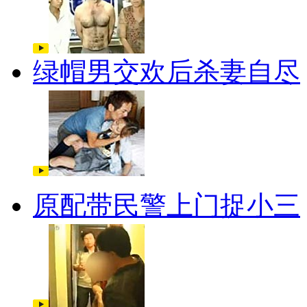
绿帽男交欢后杀妻自尽
原配带民警上门捉小三