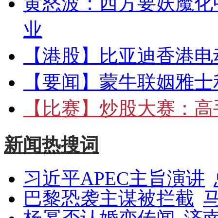
黄怒波：西方要妖魔化
业
【港股】
比亚迪香港电
【要闻】
蒙牛联姻雅士
【比赛】
炒股大赛：高手
新闻热搜词
习近平APEC主旨演讲
巴黎恐袭主谋被拦截