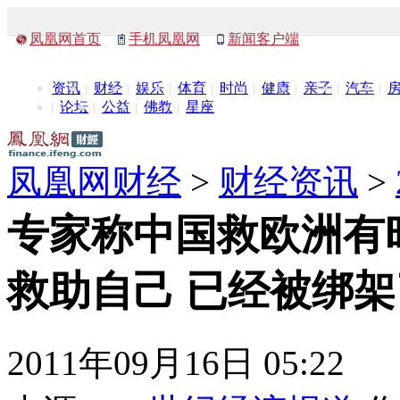
凤凰网首页
手机凤凰网
新闻客户端
资讯
财经
娱乐
体育
时尚
健康
亲子
汽车
论坛
公益
佛教
星座
凤凰网财经
>
财经资讯
>
专家称中国救欧洲有
救助自己 已经被绑架
2011年09月16日 05:22