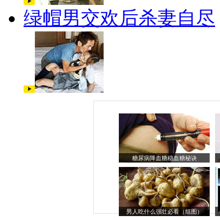
绿帽男交欢后杀妻自尽
糖尿病降血糖稳血糖秘诀
男人吃什么强壮必看（组图）