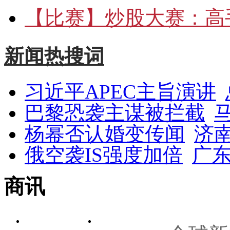
【比赛】
炒股大赛：高手
新闻热搜词
习近平APEC主旨演讲
巴黎恐袭主谋被拦截
杨幂否认婚变传闻
济
俄空袭IS强度加倍
广东
商讯