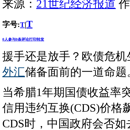
来源：
21世纪经济报道
作
T
字号:
|
T
0
人参与
0
条评论
打印
转发
援手还是放手？欧债危机
外汇
储备面前的一道命题
当希腊1年期国债收益率突
信用违约互换(CDS)价格
CDS时，中国政府会否