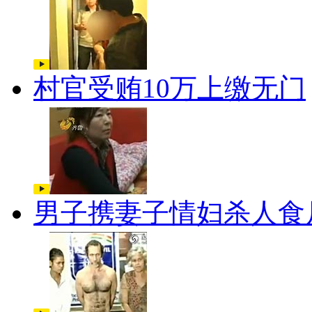
村官受贿10万上缴无门
男子携妻子情妇杀人食