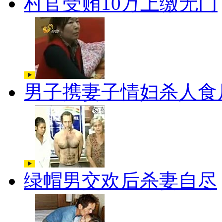
村官受贿10万上缴无门
男子携妻子情妇杀人食
绿帽男交欢后杀妻自尽