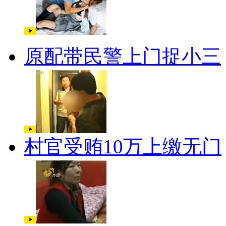
原配带民警上门捉小三
村官受贿10万上缴无门