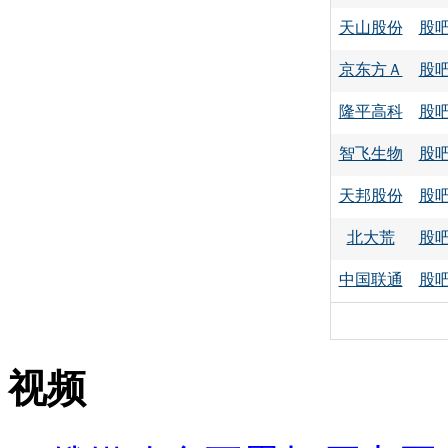
天山股份
股
京东方Ａ
股
隆平高科
股
智飞生物
股
天邦股份
股
北大荒
股
中国联通
股
视频