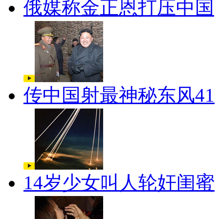
俄媒称金正恩打压中国
传中国射最神秘东风41
14岁少女叫人轮奸闺蜜