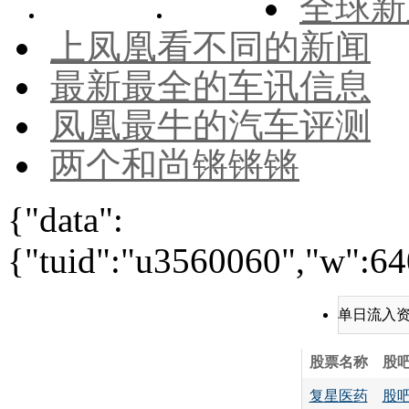
全球新
上凤凰看不同的新闻
最新最全的车讯信息
凤凰最牛的汽车评测
两个和尚锵锵锵
{"data":
{"tuid":"u3560060","w":640
单日流入
股票名称
股
复星医药
股