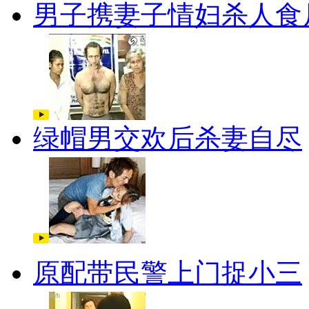
男子携妻子情妇杀人食
绿帽男交欢后杀妻自尽
原配带民警上门捉小三