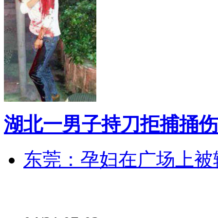
湖北一男子持刀拒捕捅伤
东莞：孕妇在广场上被辅