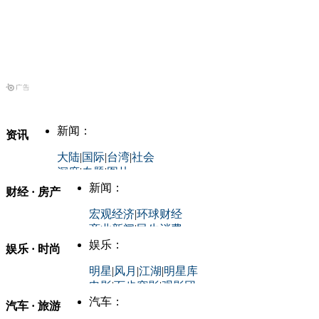
新闻：
资讯
大陆
|
国际
|
台湾
|
社会
深度
|
专题
|
图片
中国政要资料库
新闻：
财经 · 房产
评论：
宏观经济
|
环球财经
商业新闻
|
民生消费
时事开讲
娱乐：
娱乐 · 时尚
评论：
军事：
明星
|
风月
|
江湖
|
明星库
商业评论
|
宏观分析
电影
|
百步穿影
|
观影团
防务观察
|
防务写真
金融观察
|
财知道
星座
|
塔罗
|
演出
汽车：
汽车 · 旅游
中国军情
|
环球军情
外媒视角
凤凰网·非常道
|
星光邦