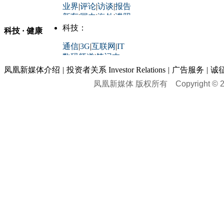
业界
|
评论
|
访谈
|
报告
体育：
股票：
时尚：
新车
|
国内
|
海外
|
谍照
购车
|
导购
|
试驾
|
图解
科技：
NBA
|
CBA
|
大局观
科技 · 健康
炒股大赛
|
图解资金流向
时装
|
美容
|
美体
|
论坛
文化
|
人文
|
酷车
|
游记
中超
|
国际足球
|
图片
投资观察
|
龙虎榜点评
化妆品库
|
试用中心
通信
|
3G
|
互联网
|
IT
用车
|
专栏
|
二手车
黑马追踪
|
明星分析师
情感
|
奢侈品
|
图片
数码频道
|
笔记本
历史：
赛事
|
城市站
|
经销商
时尚品牌库
科技专题
|
探索
论坛
|
报价库
|
图片库
凤凰新媒体介绍
|
投资者关系 Investor Relations
|
广告服务
|
诚
理财：
轶闻秘档
|
历史映像室
凤凰新媒体 版权所有
Copyright © 20
健康：
历史专题
|
民间说史
城市：
基金
|
理财
|
银行
|
保险
外汇
|
期货
|
黄金
养生
|
食疗
|
心理
|
疾病
文化：
对话
|
专栏
|
城市之星
收藏
|
职场
热点
|
论坛
|
找大夫
陕西
|
河南
|
广州
|
重庆
文化时评
|
文坛往事
图库
|
百科
|
疾病查询
青岛
|
福州
|
厦门
|
宁波
房产：
人文轶闻
|
文化热点
专题
|
卡路里计算器
辽宁
|
山东
|
天津
视频
|
健康无小事
资讯
|
政策
|
市场
|
专题
教育：
旅游：
高清大图
|
豪宅
|
家居
建筑
|
风水
|
访谈
|
置业
高考
|
公务员
|
考研
百家迹忆
|
全球GO
|
专题
房企
|
曝光
|
新盘
|
公寓
育人者
|
教育投诉
游中感动
|
红酒美食
别墅
|
商业
|
旅游
|
海外
出境游
|
国内游
|
周边游
养老
|
热帖
|
宅男宅女
列国志
|
九州记
|
浮生闲
景点大全
|
高清大图