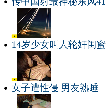
传中国射最神秘东风41
14岁少女叫人轮奸闺蜜
女子遭性侵 男友熟睡