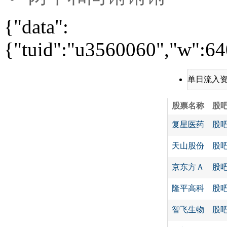
{"data":
{"tuid":"u3560060","w":640
单日流入
股票名称
股
复星医药
股
天山股份
股
京东方Ａ
股
隆平高科
股
智飞生物
股