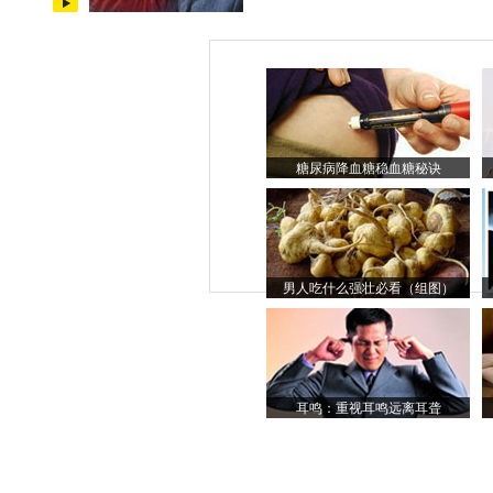
糖尿病降血糖稳血糖秘诀
男人吃什么强壮必看（组图）
耳鸣：重视耳鸣远离耳聋