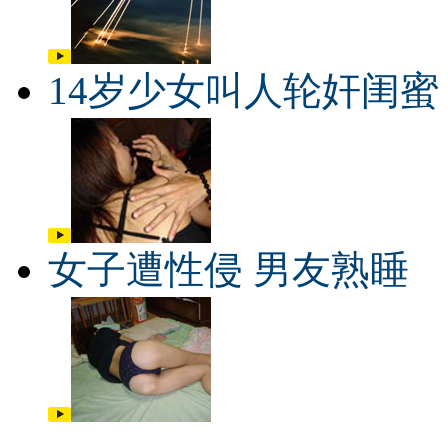
14岁少女叫人轮奸闺蜜
女子遭性侵 男友熟睡