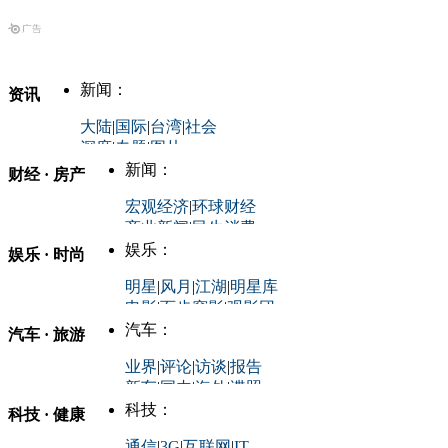
新闻：
资讯
大陆
|
国际
|
台湾
|
社会
深度
|
专题
|
图片
中国政要资料库
新闻：
财经 · 房产
评论：
宏观经济
|
环球财经
商业新闻
|
民生消费
时事开讲
娱乐：
娱乐 · 时尚
评论：
军事：
明星
|
风月
|
江湖
|
明星库
商业评论
|
宏观分析
电影
|
百步穿影
|
观影团
防务观察
|
防务写真
金融观察
|
财知道
星座
|
塔罗
|
演出
汽车：
汽车 · 旅游
中国军情
|
环球军情
外媒视角
凤凰网·非常道
|
星光邦
业界
|
评论
|
访谈
|
报告
体育：
股票：
时尚：
新车
|
国内
|
海外
|
谍照
购车
|
导购
|
试驾
|
图解
科技：
NBA
|
CBA
|
大局观
科技 · 健康
炒股大赛
|
图解资金流向
时装
|
美容
|
美体
|
论坛
文化
|
人文
|
酷车
|
游记
中超
|
国际足球
|
图片
投资观察
|
龙虎榜点评
化妆品库
|
试用中心
通信
|
3G
|
互联网
|
IT