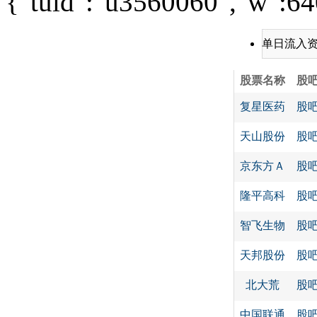
{"tuid":"u3560060","w":640
单日流入
股票名称
股
复星医药
股
天山股份
股
京东方Ａ
股
隆平高科
股
智飞生物
股
天邦股份
股
北大荒
股
中国联通
股