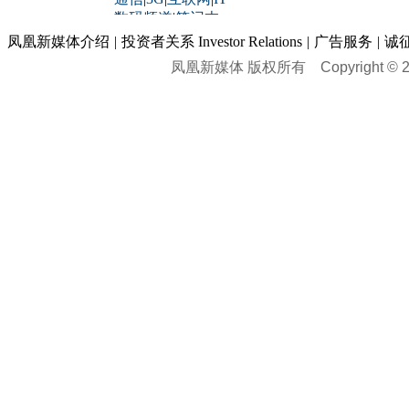
用车
|
专栏
|
二手车
黑马追踪
|
明星分析师
情感
|
奢侈品
|
图片
数码频道
|
笔记本
历史：
赛事
|
城市站
|
经销商
时尚品牌库
科技专题
|
探索
论坛
|
报价库
|
图片库
凤凰新媒体介绍
|
投资者关系 Investor Relations
|
广告服务
|
诚
理财：
轶闻秘档
|
历史映像室
凤凰新媒体 版权所有
Copyright © 20
健康：
历史专题
|
民间说史
城市：
基金
|
理财
|
银行
|
保险
外汇
|
期货
|
黄金
养生
|
食疗
|
心理
|
疾病
文化：
对话
|
专栏
|
城市之星
收藏
|
职场
热点
|
论坛
|
找大夫
陕西
|
河南
|
广州
|
重庆
文化时评
|
文坛往事
图库
|
百科
|
疾病查询
青岛
|
福州
|
厦门
|
宁波
房产：
人文轶闻
|
文化热点
专题
|
卡路里计算器
辽宁
|
山东
|
天津
视频
|
健康无小事
资讯
|
政策
|
市场
|
专题
教育：
旅游：
高清大图
|
豪宅
|
家居
建筑
|
风水
|
访谈
|
置业
高考
|
公务员
|
考研
百家迹忆
|
全球GO
|
专题
房企
|
曝光
|
新盘
|
公寓
育人者
|
教育投诉
游中感动
|
红酒美食
别墅
|
商业
|
旅游
|
海外
出境游
|
国内游
|
周边游
养老
|
热帖
|
宅男宅女
列国志
|
九州记
|
浮生闲
景点大全
|
高清大图