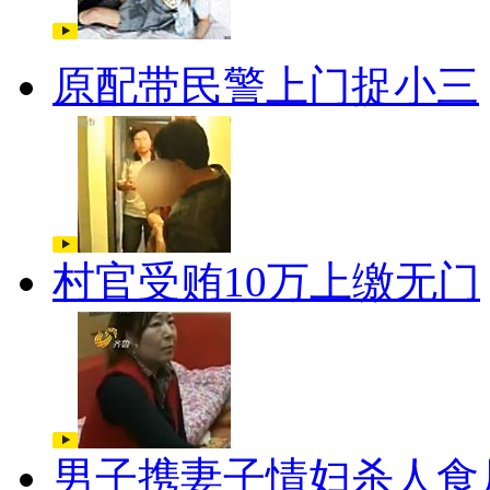
原配带民警上门捉小三
村官受贿10万上缴无门
男子携妻子情妇杀人食