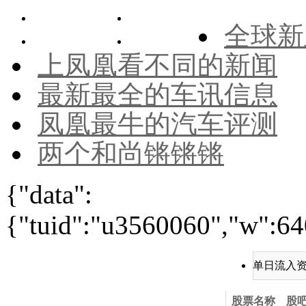
全球新
上凤凰看不同的新闻
最新最全的车讯信息
凤凰最牛的汽车评测
两个和尚锵锵锵
{"data":
{"tuid":"u3560060","w":640
单日流入
股票名称
股