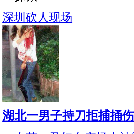
深圳砍人现场
湖北一男子持刀拒捕捅伤