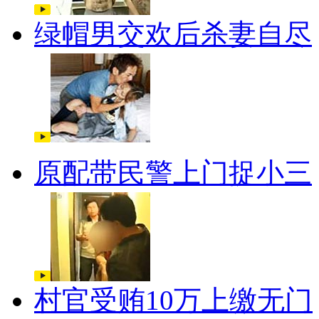
绿帽男交欢后杀妻自尽
原配带民警上门捉小三
村官受贿10万上缴无门