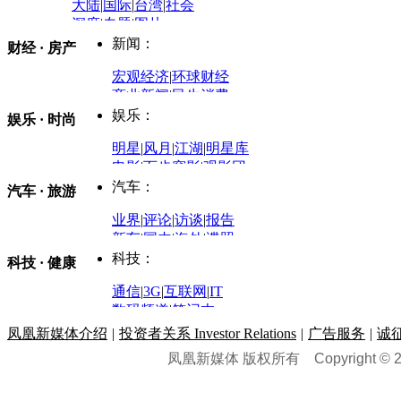
大陆
|
国际
|
台湾
|
社会
深度
|
专题
|
图片
中国政要资料库
新闻：
财经 · 房产
评论：
宏观经济
|
环球财经
商业新闻
|
民生消费
时事开讲
娱乐：
娱乐 · 时尚
评论：
军事：
明星
|
风月
|
江湖
|
明星库
商业评论
|
宏观分析
电影
|
百步穿影
|
观影团
防务观察
|
防务写真
金融观察
|
财知道
星座
|
塔罗
|
演出
汽车：
汽车 · 旅游
中国军情
|
环球军情
外媒视角
凤凰网·非常道
|
星光邦
业界
|
评论
|
访谈
|
报告
体育：
股票：
时尚：
新车
|
国内
|
海外
|
谍照
购车
|
导购
|
试驾
|
图解
科技：
NBA
|
CBA
|
大局观
科技 · 健康
炒股大赛
|
图解资金流向
时装
|
美容
|
美体
|
论坛
文化
|
人文
|
酷车
|
游记
中超
|
国际足球
|
图片
投资观察
|
龙虎榜点评
化妆品库
|
试用中心
通信
|
3G
|
互联网
|
IT
用车
|
专栏
|
二手车
黑马追踪
|
明星分析师
情感
|
奢侈品
|
图片
数码频道
|
笔记本
历史：
赛事
|
城市站
|
经销商
时尚品牌库
科技专题
|
探索
论坛
|
报价库
|
图片库
凤凰新媒体介绍
|
投资者关系 Investor Relations
|
广告服务
|
诚
理财：
轶闻秘档
|
历史映像室
凤凰新媒体 版权所有
Copyright © 20
健康：
历史专题
|
民间说史
城市：
基金
|
理财
|
银行
|
保险
外汇
|
期货
|
黄金
养生
|
食疗
|
心理
|
疾病
文化：
对话
|
专栏
|
城市之星