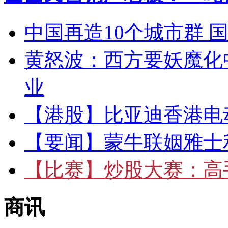
中国再造10个城市群 
黄怒波：西方要妖魔化
业
【港股】
比亚迪香港电
【要闻】
蒙牛联姻雅士
【比赛】
炒股大赛：高手
商讯