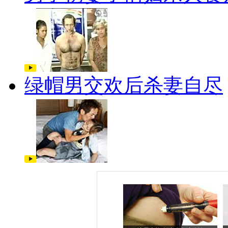
绿帽男交欢后杀妻自尽