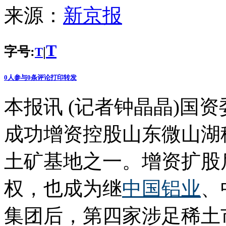
来源：
新京报
T
字号:
|
T
0
人参与
0
条评论
打印
转发
本报讯 (记者钟晶晶)国
成功增资控股山东微山湖
土矿基地之一。增资扩股
权，也成为继
中国铝业
、
集团后，第四家涉足稀土