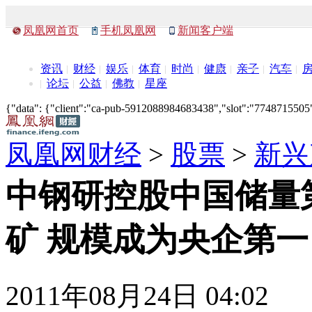
凤凰网首页
手机凤凰网
新闻客户端
资讯
财经
娱乐
体育
时尚
健康
亲子
汽车
论坛
公益
佛教
星座
{"data": {"client":"ca-pub-5912088984683438","slot":"7748715505"},
凤凰网财经
>
股票
>
新兴
中钢研控股中国储量
矿 规模成为央企第一
2011年08月24日 04:02