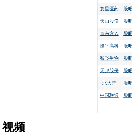
复星医药
股
天山股份
股
京东方Ａ
股
隆平高科
股
智飞生物
股
天邦股份
股
北大荒
股
中国联通
股
视频