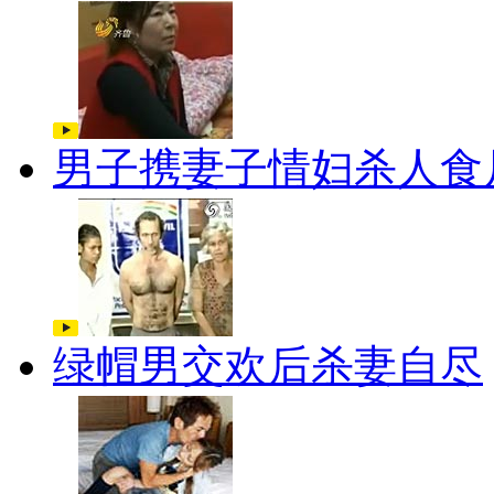
男子携妻子情妇杀人食
绿帽男交欢后杀妻自尽