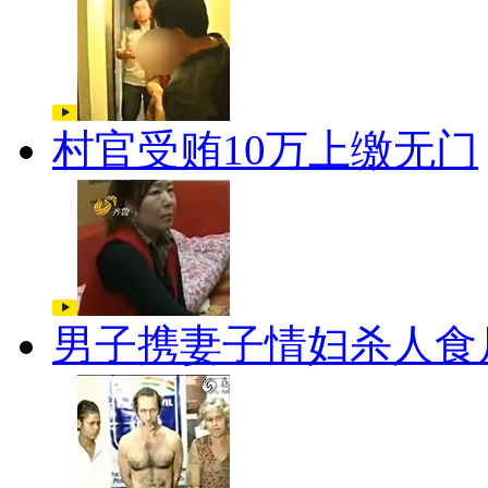
村官受贿10万上缴无门
男子携妻子情妇杀人食