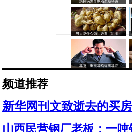
糖尿病降血糖稳血糖秘诀
男人吃什么强壮必看（组图）
耳鸣：重视耳鸣远离耳聋
频道推荐
新华网刊文致逝去的买房
山西民营钢厂老板：一吨钢