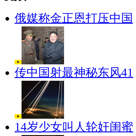
俄媒称金正恩打压中国
传中国射最神秘东风41
14岁少女叫人轮奸闺蜜