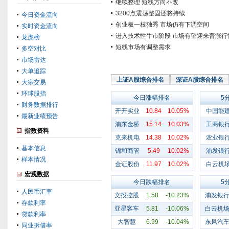
继续整理 短线方向不改
3200点震荡整固还将持续
今日资金流向
创业板一枝独秀 市场仍有下调空间
实时资金流向
进入技术性牛市阶段 市场有望迎来普涨行
龙虎榜
短线市场有调整需求
多空对比
市场雷达
大单追踪
上证A股综合排名
深证A股综合排名
大宗交易
环球股指
今日涨幅排名
5
财务数据排行
开开实业
10.84
10.05%
中国能
最新业绩预告
浦东金桥
15.14
10.03%
工商银
指数资料
克来机电
14.38
10.02%
农业银
基本信息
锦和商管
5.49
10.02%
浦发银
样本情况
金证股份
11.97
10.02%
白云机
宏观数据
今日跌幅排名
5
人民币汇率
文投控股
1.58
-10.23%
浦发银
存款利率
亚星客车
5.81
-10.06%
白云机
贷款利率
大智慧
6.99
-10.04%
东风汽
同业拆借率