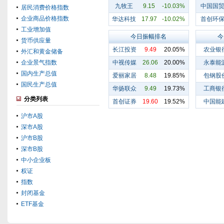
九牧王
9.15
-10.03%
中国国
居民消费价格指数
企业商品价格指数
华达科技
17.97
-10.02%
首创环
工业增加值
今日振幅排名
今
货币供应量
长江投资
9.49
20.05%
农业银
外汇和黄金储备
企业景气指数
中视传媒
26.06
20.00%
永泰能
国内生产总值
爱丽家居
8.48
19.85%
包钢股
国民生产总值
华扬联众
9.49
19.73%
工商银
分类列表
首创证券
19.60
19.52%
中国能
沪市A股
深市A股
沪市B股
深市B股
中小企业板
权证
指数
封闭基金
ETF基金