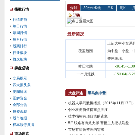
分时
30分钟K线
日K
周K
月
指数行情
行情走势
每日行情
每周行情
最新简况
每月行情
上证大中小盘系
股票排行
覆盖范围
为中盘、小盘、
行业板块
整体表现。
概念板块
昨日涨跌
-36.45(-1.3
操盘必读
一个月涨跌
-153.64(-5.
交易提示
四大报头条
要闻解读
大盘评述
黑马集中营
图解资金
机器人早间数据播报（2016年11月17日
全部公告
创业板走势值得重点关注
投资观察
技术指标有顶背离的迹象
股市晚报
5日线难有有效支撑 警惕主力挖坑洗盘
样本股停复牌
市场有短暂整理的需求
市场速览