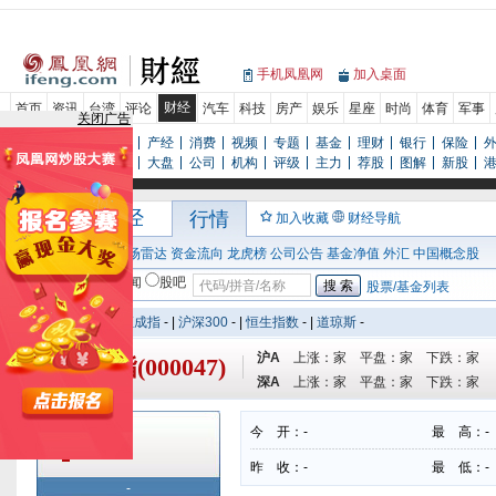
手机凤凰网
加入桌面
财经
首页
资讯
台湾
评论
汽车
科技
房产
娱乐
星座
时尚
体育
军事
关闭广告
新闻
评论
专栏
产经
消费
视频
专题
基金
理财
银行
保险
行情
数据
研报
大盘
公司
机构
评级
主力
荐股
图解
新股
凤凰网财经
行情
加入收藏
财经导航
行情首页
大单
市场雷达
资金流向
龙虎榜
公司公告
基金净值
外汇
中国概念股
股票/基金
新闻
股吧
股票/基金列表
上证指数
-
|
深证成指
-
|
沪深300
-
|
恒生指数
-
|
道琼斯
-
沪A
上涨：
家 平盘：
家 下跌：
家
上证全指(000047)
深A
上涨：
家 平盘：
家 下跌：
家
今 开：
-
最 高：
-
-
-
-
昨 收：
-
最 低：
-
-