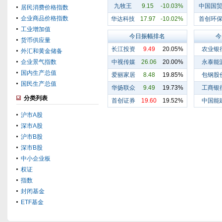
九牧王
9.15
-10.03%
中国国
居民消费价格指数
企业商品价格指数
华达科技
17.97
-10.02%
首创环
工业增加值
今日振幅排名
今
货币供应量
长江投资
9.49
20.05%
农业银
外汇和黄金储备
企业景气指数
中视传媒
26.06
20.00%
永泰能
国内生产总值
爱丽家居
8.48
19.85%
包钢股
国民生产总值
华扬联众
9.49
19.73%
工商银
分类列表
首创证券
19.60
19.52%
中国能
沪市A股
深市A股
沪市B股
深市B股
中小企业板
权证
指数
封闭基金
ETF基金