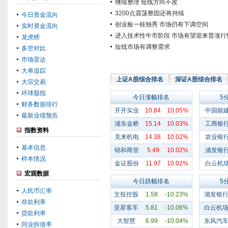
继续整理 短线方向不改
3200点震荡整固还将持续
今日资金流向
创业板一枝独秀 市场仍有下调空间
实时资金流向
进入技术性牛市阶段 市场有望迎来普涨行
龙虎榜
短线市场有调整需求
多空对比
市场雷达
大单追踪
上证A股综合排名
深证A股综合排名
大宗交易
环球股指
今日涨幅排名
5
财务数据排行
开开实业
10.84
10.05%
中国能
最新业绩预告
浦东金桥
15.14
10.03%
工商银
指数资料
克来机电
14.38
10.02%
农业银
基本信息
锦和商管
5.49
10.02%
浦发银
样本情况
金证股份
11.97
10.02%
白云机
宏观数据
今日跌幅排名
5
人民币汇率
文投控股
1.58
-10.23%
浦发银
存款利率
亚星客车
5.81
-10.06%
白云机
贷款利率
大智慧
6.99
-10.04%
东风汽
同业拆借率