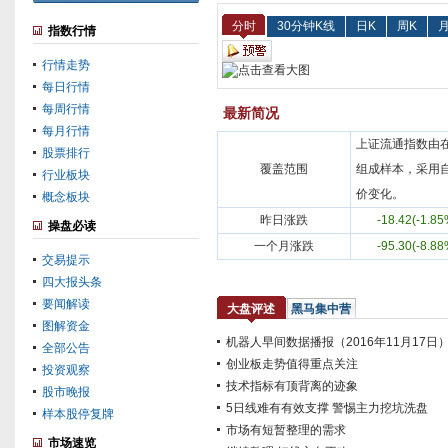
分时
30分钟K线
日K
周K
月
指数行情
行情走势
每日行情
每周行情
最新简况
每月行情
上证流通指数由
股票排行
覆盖范围
组成样本，采用
行业板块
价变化。
概念板块
昨日涨跌
-18.42(-1.85
操盘必读
一个月涨跌
-95.30(-8.88
交易提示
四大报头条
要闻解读
大盘评述
黑马集中营
图解资金
机器人早间数据播报（2016年11月17日
全部公告
创业板走势值得重点关注
投资观察
技术指标有顶背离的迹象
股市晚报
5日线难有有效支撑 警惕主力挖坑洗盘
样本股停复牌
市场有短暂整理的需求
市场速览