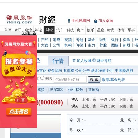
手机凤凰网
加入桌面
财经
首页
资讯
台湾
评论
汽车
科技
房产
娱乐
星座
时尚
体育
军事
关闭广告
新闻
评论
专栏
产经
消费
视频
专题
基金
理财
银行
保险
行情
数据
研报
大盘
公司
机构
评级
主力
荐股
图解
新股
凤凰网财经
行情
加入收藏
财经导航
行情首页
大单
市场雷达
资金流向
龙虎榜
公司公告
基金净值
外汇
中国概念股
股票/基金
新闻
股吧
股票/基金列表
上证指数
-
|
深证成指
-
|
沪深300
-
|
恒生指数
-
|
道琼斯
-
沪A
上涨：
家 平盘：
家 下跌：
家
上证流通(000090)
深A
上涨：
家 平盘：
家 下跌：
家
今 开：
-
最 高：
-
-
-
-
昨 收：
-
最 低：
-
-