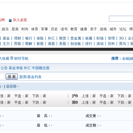
凰网
加入桌面
娱乐
星座
时尚
体育
军事
历史
读书
教育
健康
亲子
游戏
城市
论坛
博
基金
理财
银行
保险
外汇
期货
贵金属
收藏
职场
管理
3G
企
主力
荐股
图解
新股
港股
美股
创业板
排行
滚动
百科
黑马
入收藏
财经导航
推荐：
金融
|
司公告
基金净值
外汇
中国概念股
股票/基金列表
数
-
|
道琼斯
-
涨：
家 平盘：
家 下跌：
家
沪B
上涨：
家 平盘：
家 下跌：
家
涨：
家 平盘：
家 下跌：
家
深B
上涨：
家 平盘：
家 下跌：
家
：
-
最 高：
-
成交量：
-
：
-
最 低：
-
成交额：
-