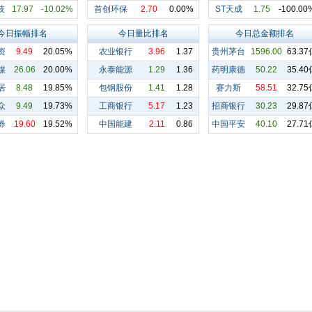
技
17.97
-10.02%
首创环保
2.70
0.00%
ST天成
1.75
-100.00
今日振幅排名
今日量比排名
今日总金额排名
资
9.49
20.05%
农业银行
3.96
1.37
贵州茅台
1596.00
63.37
媒
26.06
20.00%
永泰能源
1.29
1.36
药明康德
50.22
35.40
居
8.48
19.85%
包钢股份
1.41
1.28
赛力斯
58.51
32.75
众
9.49
19.73%
工商银行
5.17
1.23
招商银行
30.23
29.87
券
19.60
19.52%
中国能建
2.11
0.86
中国平安
40.10
27.71