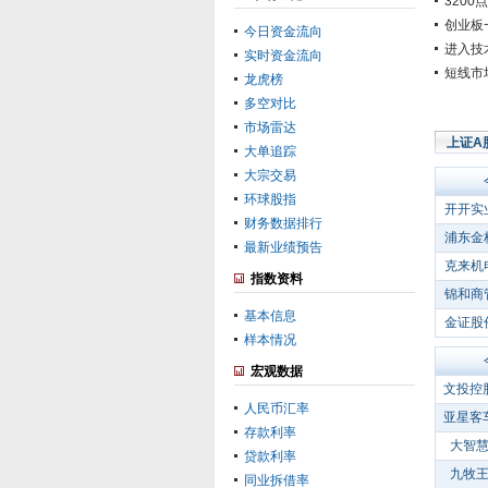
320
创业板
今日资金流向
进入技
实时资金流向
短线市
龙虎榜
多空对比
市场雷达
上证A
大单追踪
大宗交易
环球股指
开开实
财务数据排行
浦东金
最新业绩预告
克来机
指数资料
锦和商
基本信息
金证股
样本情况
宏观数据
文投控
人民币汇率
亚星客
存款利率
大智
贷款利率
九牧
同业拆借率