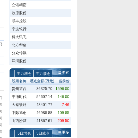
立讯精密
牧原股份
顺丰控股
宁波银行
科大讯飞
只
北方华创
分众传媒
洋河股份
主力增仓
主力减仓
股票名称
增减金额(万元)
当前价
贵州茅台
86325.70
1596.00
宁德时代
54607.14
146.00
7)
8)
大秦铁路
48401.77
7.46
8)
中际旭创
46988.88
109.85
8)
山西汾酒
41867.61
209.50
8)
8)
5日增仓
5日减仓