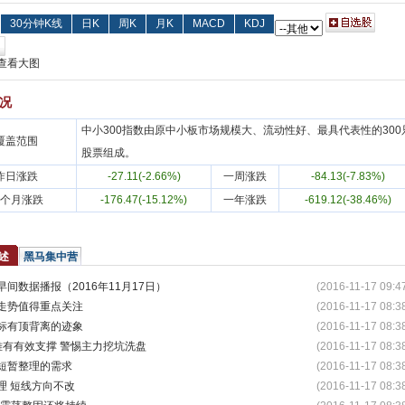
30分钟K线
日K
周K
月K
MACD
KDJ
况
中小300指数由原中小板市场规模大、流动性好、最具代表性的300
覆盖范围
股票组成。
昨日涨跌
-27.11(-2.66%)
一周涨跌
-84.13(-7.83%)
个月涨跌
-176.47(-15.12%)
一年涨跌
-619.12(-38.46%)
述
黑马集中营
早间数据播报（2016年11月17日）
(2016-11-17 09:4
走势值得重点关注
(2016-11-17 08:3
标有顶背离的迹象
(2016-11-17 08:3
难有有效支撑 警惕主力挖坑洗盘
(2016-11-17 08:3
短暂整理的需求
(2016-11-17 08:3
理 短线方向不改
(2016-11-17 08:3