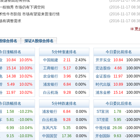
0点震荡整固还将持续
(2016-11-17 08:3
一枝独秀 市场仍有下调空间
(2016-11-17 08:3
术性牛市阶段 市场有望迎来普涨行情
(2016-11-17 08:3
场有调整需求
(2016-11-17 08:3
股综合排名
深证A股综合排名
今日涨幅排名
5分钟涨速排名
今日委比前排名
业
10.84
10.05%
中国能建
2.11
2.43%
开开实业
10.84
100.00
桥
15.14
10.03%
工商银行
5.17
0.39%
宏达股份
4.66
100.00
电
14.38
10.02%
农业银行
3.96
0.25%
金证股份
11.97
100.00
管
5.49
10.02%
浦发银行
6.84
0.00%
时代出版
10.89
100.00
份
11.97
10.02%
白云机场
9.28
0.00%
浦东金桥
15.14
100.00
今日跌幅排名
5分钟跌速排名
今日委比后排名
股
1.58
-10.23%
浦发银行
6.84
0.00%
ST富润
1.78
-100.00
车
5.81
-10.06%
白云机场
9.28
0.00%
ST澄星
5.95
-100.00
慧
6.99
-10.04%
东风汽车
5.35
0.00%
中视传媒
26.06
-100.00
王
9.15
-10.03%
中国国贸
17.36
0.00%
开创国际
9.63
-100.00