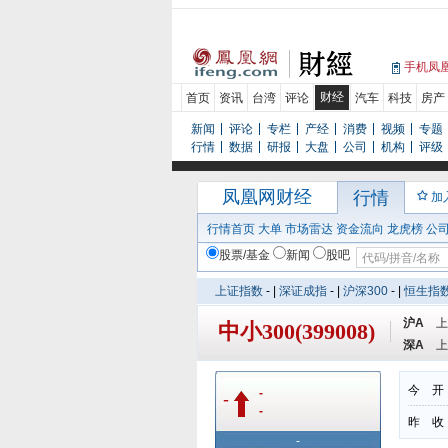
手机凤
财经
首页
资讯
台湾
评论
汽车
科技
房产
新闻
评论
专栏
产经
消费
视频
专题
行情
数据
研报
大盘
公司
机构
评级
凤凰网财经
行情
加
行情首页
大单
市场雷达
资金流向
龙虎榜
公
股票/基金
新闻
股吧
上证指数
-
|
深证成指
-
|
沪深300
-
|
恒生指
沪A
上
中小300(399008)
深A
上
今 开
-
-
-
昨 收
-