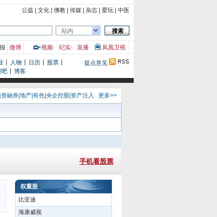
公益
|
文化
|
佛教
|
传媒
|
杂志
|
爱玩
|
中医
站内
报
微博
视频
·
纪实
·
直播
凤凰卫视
业
人物
日历
股票
提点意见
股吧
博客
融资融券
|
地产
|
有色
|
央企控股
|
资产注入
更多>>
手机看股票
权重股
比亚迪
海康威视