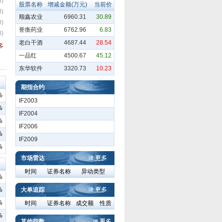
8)
股票名称
增减金额(万元)
当前价
8)
顺鑫农业
6960.31
30.89
8)
誉衡药业
6762.96
6.83
8)
老白干酒
4687.44
28.54
一品红
4500.67
45.12
东华软件
3320.73
10.23
期指合约
%
IF2003
%
IF2004
%
IF2006
%
IF2009
%
市场雷达
时间
证券名称
异动类型
%
%
大单追踪
%
时间
证券名称
成交额
性质
%
其他指数