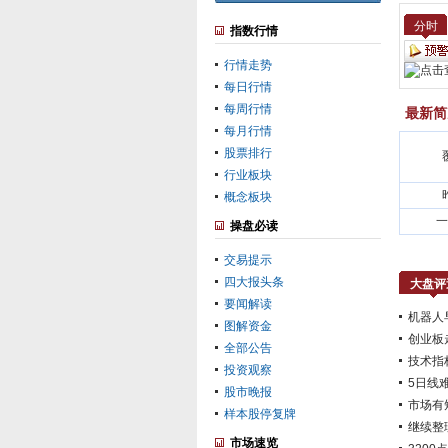
分时
指数行情
行情走势
每日行情
每周行情
最新简
每月行情
股票排行
行业板块
概念板块
一
操盘必读
交易提示
四大报头条
大盘评
要闻解读
机器人
图解资金
创业板
全部公告
技术指
投资观察
5日线
股市晚报
市场有
样本股停复牌
继续整
市场速览