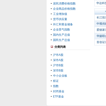
华达科
居民消费价格指数
企业商品价格指数
工业增加值
长江投
货币供应量
中视传
外汇和黄金储备
企业景气指数
爱丽家
国内生产总值
华扬联
国民生产总值
首创证
分类列表
沪市A股
深市A股
沪市B股
深市B股
中小企业板
权证
指数
封闭基金
ETF基金