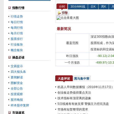
分时
30分钟K线
日K
周K
月
指数行情
行情走势
每日行情
每周行情
最新简况
每月行情
深证300指数由
股票排行
覆盖范围
股票组成，作为
行业板块
投资标的和交易
概念板块
昨日涨跌
-90.12(-2.0
操盘必读
一个月涨跌
-499.97(-10.
交易提示
四大报头条
要闻解读
大盘评述
黑马集中营
图解资金
机器人早间数据播报（2016年11月17日
全部公告
创业板走势值得重点关注
投资观察
技术指标有顶背离的迹象
股市晚报
5日线难有有效支撑 警惕主力挖坑洗盘
样本股停复牌
市场有短暂整理的需求
市场速览