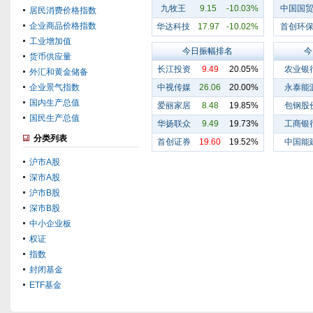
九牧王
9.15
-10.03%
中国国
居民消费价格指数
企业商品价格指数
华达科技
17.97
-10.02%
首创环
工业增加值
今日振幅排名
今
货币供应量
长江投资
9.49
20.05%
农业银
外汇和黄金储备
企业景气指数
中视传媒
26.06
20.00%
永泰能
国内生产总值
爱丽家居
8.48
19.85%
包钢股
国民生产总值
华扬联众
9.49
19.73%
工商银
分类列表
首创证券
19.60
19.52%
中国能
沪市A股
深市A股
沪市B股
深市B股
中小企业板
权证
指数
封闭基金
ETF基金