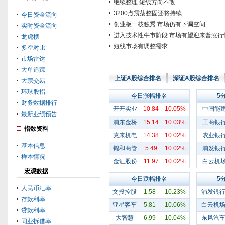
继续整理 短线方向不改
3200点震荡整固还将持续
今日资金流向
创业板一枝独秀 市场仍有下调空间
实时资金流向
进入技术性牛市阶段 市场有望迎来普涨行
龙虎榜
短线市场有调整需求
多空对比
市场雷达
大单追踪
上证A股综合排名
深证A股综合排名
大宗交易
环球股指
今日涨幅排名
5
财务数据排行
开开实业
10.84
10.05%
中国能
最新业绩预告
浦东金桥
15.14
10.03%
工商银
指数资料
克来机电
14.38
10.02%
农业银
基本信息
锦和商管
5.49
10.02%
浦发银
样本情况
金证股份
11.97
10.02%
白云机
宏观数据
今日跌幅排名
5
人民币汇率
文投控股
1.58
-10.23%
浦发银
存款利率
亚星客车
5.81
-10.06%
白云机
贷款利率
大智慧
6.99
-10.04%
东风汽
同业拆借率