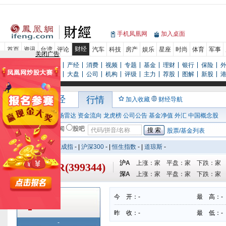
手机凤凰网
加入桌面
财经
首页
资讯
台湾
评论
汽车
科技
房产
娱乐
星座
时尚
体育
军事
关闭广告
新闻
评论
专栏
产经
消费
视频
专题
基金
理财
银行
保险
行情
数据
研报
大盘
公司
机构
评级
主力
荐股
图解
新股
凤凰网财经
行情
加入收藏
财经导航
行情首页
大单
市场雷达
资金流向
龙虎榜
公司公告
基金净值
外汇
中国概念股
股票/基金
新闻
股吧
股票/基金列表
上证指数
-
|
深证成指
-
|
沪深300
-
|
恒生指数
-
|
道琼斯
-
沪A
上涨：
家 平盘：
家 下跌：
家
深证300R(399344)
深A
上涨：
家 平盘：
家 下跌：
家
今 开：
-
最 高：
-
-
-
-
昨 收：
-
最 低：
-
-