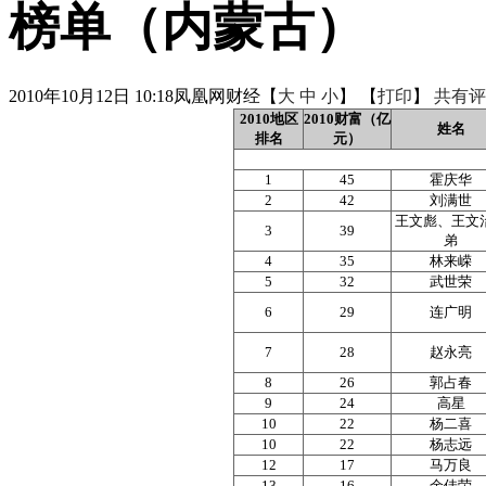
榜单（内蒙古）
2010年10月12日 10:18
凤凰网财经
【
大
中
小
】 【
打印
】
共有评
2010地区
2010财富（亿
姓名
排名
元）
1
45
霍庆华
2
42
刘满世
王文彪、王文
3
39
弟
4
35
林来嵘
5
32
武世荣
6
29
连广明
7
28
赵永亮
8
26
郭占春
9
24
高星
10
22
杨二喜
10
22
杨志远
12
17
马万良
13
16
余佳荣