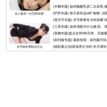
[
丰胸专题
] 如何唤醒乳房二次发育,
[
护肝专题
] 每天多吃这4种"食物",
女人最后一次完美祛斑!
[骨关节专题] 关节疼寒冬为何加重?
[
三高专题
] 血栓清除为什么难,防、
[
美胸专题
]盘点全球9种天然、无激
[
前列腺专题
] 最新发现：前列腺可轻
[
精彩看点
]祛斑保养正当时,冬天调
关节病冬季防治方法