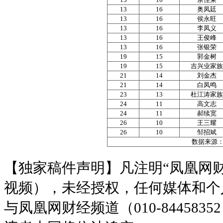
13
16
奥凤廷
13
16
侯永旺
13
16
李凤义
13
16
王俊峰
13
16
张银荣
19
15
郭金树
19
15
吉兴业家族
21
14
刘金杰
21
14
白凤鸣
23
13
杜江涛家族
24
11
高文志
24
11
郝续宽
26
10
王三耀
26
10
邹招斌
数据来源：
【独家稿件声明】凡注明“凤凰网
视频），未经授权，任何媒体和个
与凤凰网财经频道（010-8445