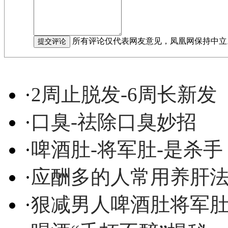
所有评论仅代表网友意见，凤凰网保持中立
·
2周止脱发-6周长新发
·
口臭-祛除口臭妙招
·
啤酒肚-将军肚-是杀手
·
应酬多的人常用养肝
·
狠减男人啤酒肚将军