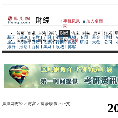
手机凤凰
加入桌面
网
财经
首页
资讯
台湾
评论
汽车
科技
房产
娱乐
新闻
评论
专栏
产经
消费
视频
专题
基金
理财
亲子
游戏
城市
论坛
博报
微博
企业
人物
日历
股票
行情
数据
研报
大盘
公司
排行
滚动
百科
黑马
股吧
博客
2
凤凰网财经
>
财富
>
富豪轶事
> 正文