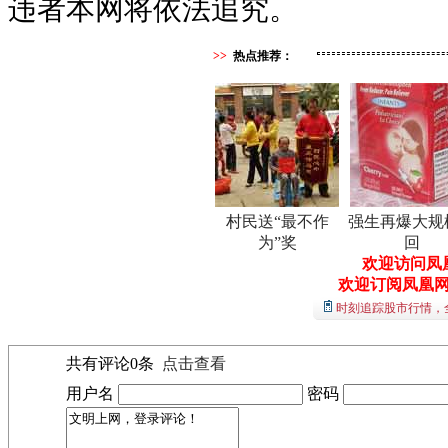
违者本网将依法追究。
>>
热点推荐：
村民送“最不作
强生再爆大规
为”奖
回
欢迎访问凤凰
欢迎订阅凤凰
时刻追踪股市行情，
共有评论
0
条
点击查看
用户名
密码