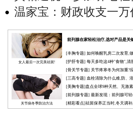
温家宝：财政收支一万
前列腺在家轻松治疗,选对产品是关
[
丰胸专题
] 如何唤醒乳房二次发育,
[
护肝专题
] 每天多吃这4种"食物",
女人最后一次完美祛斑!
[骨关节专题] 关节疼寒冬为何加重?
[
三高专题
] 血栓清除为什么难,防、
[
美胸专题
]盘点全球9种天然、无激
[
前列腺专题
] 最新发现：前列腺可轻
[
精彩看点
]祛斑保养正当时,冬天调
关节病冬季防治方法