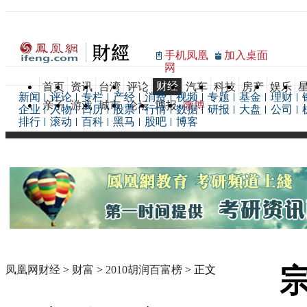
手机凤凰
加入桌面
网
财经
首页
资讯
台湾
评论
汽车
科技
房产
娱乐
新闻
评论
专栏
产经
消费
视频
专题
基金
理财
亲子
游戏
城市
论坛
博报
微博
企业
人物
日历
股票
行情
数据
研报
大盘
公司
排行
滚动
百科
黑马
股吧
博客
凤凰网财经
>
财富
>
2010胡润百富榜
> 正文