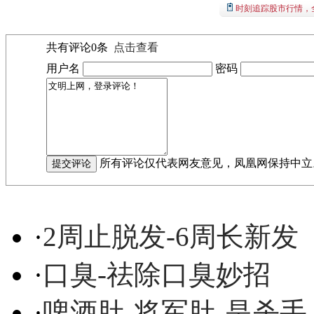
时刻追踪股市行情，
共有评论
0
条
点击查看
用户名
密码
所有评论仅代表网友意见，凤凰网保持中立
·
2周止脱发-6周长新发
·
口臭-祛除口臭妙招
·
啤酒肚-将军肚-是杀手