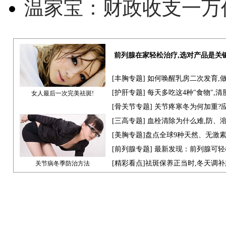
温家宝：财政收支一万
前列腺在家轻松治疗,选对产品是关
[
丰胸专题
] 如何唤醒乳房二次发育,
[
护肝专题
] 每天多吃这4种"食物",
女人最后一次完美祛斑!
[骨关节专题] 关节疼寒冬为何加重?
[
三高专题
] 血栓清除为什么难,防、
[
美胸专题
]盘点全球9种天然、无激
[
前列腺专题
] 最新发现：前列腺可轻
[
精彩看点
]祛斑保养正当时,冬天调
关节病冬季防治方法