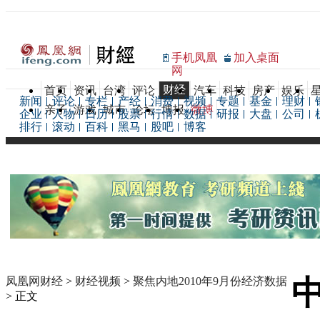
手机凤凰
加入桌面
网
财经
首页
资讯
台湾
评论
汽车
科技
房产
娱乐
新闻
评论
专栏
产经
消费
视频
专题
基金
理财
亲子
游戏
城市
论坛
博报
微博
企业
人物
日历
股票
行情
数据
研报
大盘
公司
排行
滚动
百科
黑马
股吧
博客
凤凰网财经
>
财经视频
>
聚焦内地2010年9月份经济数据
> 正文