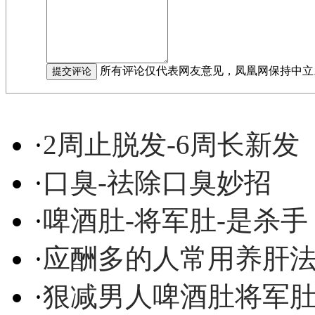
所有评论仅代表网友意见，凤凰网保持中立
·
2周止脱发-6周长新发
·
口臭-祛除口臭妙招
·
啤酒肚-将军肚-是杀手
·
应酬多的人常用养肝
·
狠减男人啤酒肚将军