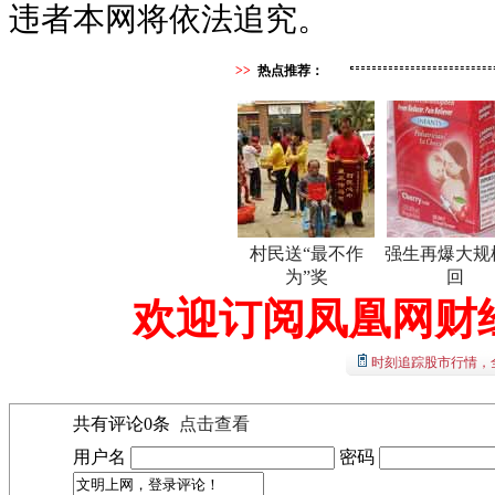
违者本网将依法追究。
>>
热点推荐：
村民送“最不作
强生再爆大规
为”奖
回
欢迎订阅凤凰网财
时刻追踪股市行情，
共有评论
0
条
点击查看
用户名
密码