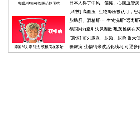
日本人得了中风、偏瘫、心脑血管病
失眠/抑郁可摆脱药物困扰
[科技] 高血压--生物降压被认可，
脂肪肝、酒精肝---"生物洗肝"远离
德国M力牵引法风靡欧洲,颈椎病在
[震惊] 前列腺炎、尿频、尿急 当天
糖尿病-生物纳米波活化胰岛,可逐步
德国M力牵引法 颈椎病在家治