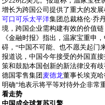
少226亿美元。报道称，温家宝
增长为跨国公司提供了重大的发展
可口可乐
太平洋
集团总裁格伦·乔
境，跨国企业需构建有效的价值链
《金融时报》指出，温家宝重申，
碍，“中国不可能、也不愿关起门来
报道说，中国今年接受的外国直接
策和鼓励本国创新的新法律没有歧
德国零售集团
麦德龙
董事长埃克哈
明确”地表示将平等对待外企非常
看走势
中国成全球复苏引擎