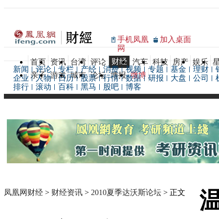
手机凤凰
加入桌面
网
财经
首页
资讯
台湾
评论
汽车
科技
房产
娱乐
新闻
评论
专栏
产经
消费
视频
专题
基金
理财
亲子
游戏
城市
论坛
博报
微博
企业
人物
日历
股票
行情
数据
研报
大盘
公司
排行
滚动
百科
黑马
股吧
博客
凤凰网财经
>
财经资讯
>
2010夏季达沃斯论坛
> 正文