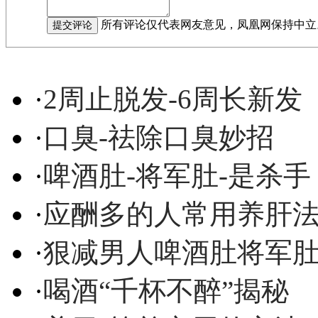
所有评论仅代表网友意见，凤凰网保持中立
·
2周止脱发-6周长新发
·
口臭-祛除口臭妙招
·
啤酒肚-将军肚-是杀手
·
应酬多的人常用养肝
·
狠减男人啤酒肚将军
·
喝酒“千杯不醉”揭秘