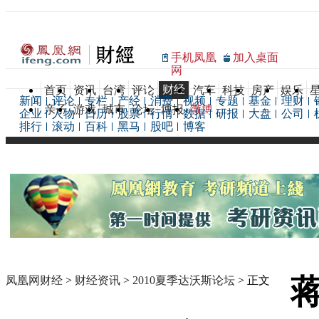
手机凤凰
加入桌面
网
财经
首页
资讯
台湾
评论
汽车
科技
房产
娱乐
新闻
评论
专栏
产经
消费
视频
专题
基金
理财
亲子
游戏
城市
论坛
博报
微博
企业
人物
日历
股票
行情
数据
研报
大盘
公司
排行
滚动
百科
黑马
股吧
博客
凤凰网财经
>
财经资讯
>
2010夏季达沃斯论坛
> 正文