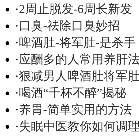
·
2周止脱发-6周长新发
·
口臭-祛除口臭妙招
·
啤酒肚-将军肚-是杀手
·
应酬多的人常用养肝
·
狠减男人啤酒肚将军
·
喝酒“千杯不醉”揭秘
·
养胃-简单实用的方法
·
失眠中医教你如何调