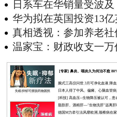
日系车在华销量受波及 
华为拟在英国投资13亿英
真相透视：参加养老社
温家宝：财政收支一万
[专家] 鼻炎、咽炎久为何治不愈 8
腕式三高仪问世.3月可净化血液.降
日本人得了中风、偏瘫、心脑血管病
失眠/抑郁可摆脱药物困扰
[科技] 高血压--生物降压被认可，
脂肪肝、酒精肝---"生物洗肝"远离
德国M力牵引法风靡欧洲,颈椎病在