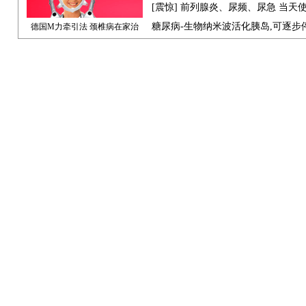
[震惊] 前列腺炎、尿频、尿急 当天
糖尿病-生物纳米波活化胰岛,可逐步
德国M力牵引法 颈椎病在家治