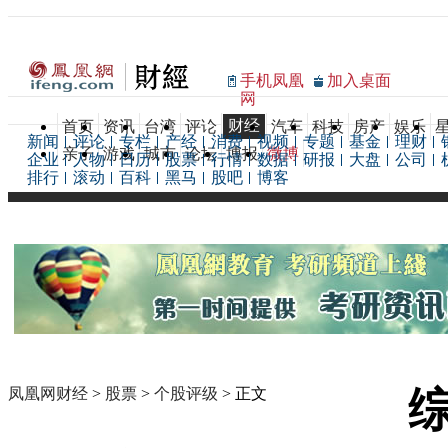
手机凤凰
加入桌面
网
财经
首页
资讯
台湾
评论
汽车
科技
房产
娱乐
新闻
评论
专栏
产经
消费
视频
专题
基金
理财
亲子
游戏
城市
论坛
博报
微博
企业
人物
日历
股票
行情
数据
研报
大盘
公司
排行
滚动
百科
黑马
股吧
博客
凤凰网财经
>
股票
>
个股评级
> 正文