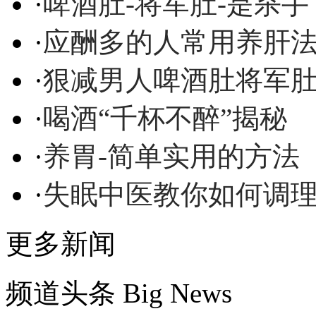
·
啤酒肚-将军肚-是杀手
·
应酬多的人常用养肝
·
狠减男人啤酒肚将军
·
喝酒“千杯不醉”揭秘
·
养胃-简单实用的方法
·
失眠中医教你如何调
更多新闻
频道头条
Big News