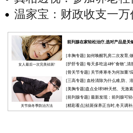
温家宝：财政收支一万
前列腺在家轻松治疗,选对产品是关
[
丰胸专题
] 如何唤醒乳房二次发育,
[
护肝专题
] 每天多吃这4种"食物",
女人最后一次完美祛斑!
[骨关节专题] 关节疼寒冬为何加重?
[
三高专题
] 血栓清除为什么难,防、
[
美胸专题
]盘点全球9种天然、无激
[
前列腺专题
] 最新发现：前列腺可轻
[
精彩看点
]祛斑保养正当时,冬天调
关节病冬季防治方法