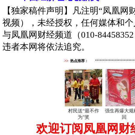
【独家稿件声明】凡注明“凤凰网
视频），未经授权，任何媒体和个
与凤凰网财经频道（010-8445
违者本网将依法追究。
>>
热点推荐：
村民送“最不作
强生再爆大规
为”奖
回
欢迎订阅凤凰网财