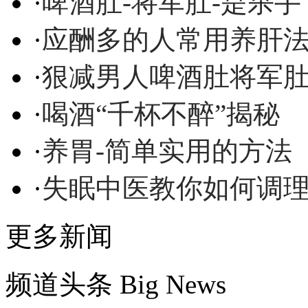
·
啤酒肚-将军肚-是杀手
·
应酬多的人常用养肝
·
狠减男人啤酒肚将军
·
喝酒“千杯不醉”揭秘
·
养胃-简单实用的方法
·
失眠中医教你如何调
更多新闻
频道头条
Big News