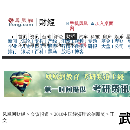
手机凤凰
加入桌面
网
财经
首页
资讯
台湾
评论
汽车
科技
房产
娱乐
新闻
评论
专栏
产经
消费
视频
专题
基金
理财
亲子
游戏
城市
论坛
博报
微博
企业
人物
日历
股票
行情
数据
研报
大盘
公司
排行
滚动
百科
黑马
股吧
博客
凤凰网财经
>
会议报道
>
2010中国经济理论创新奖
> 正
文