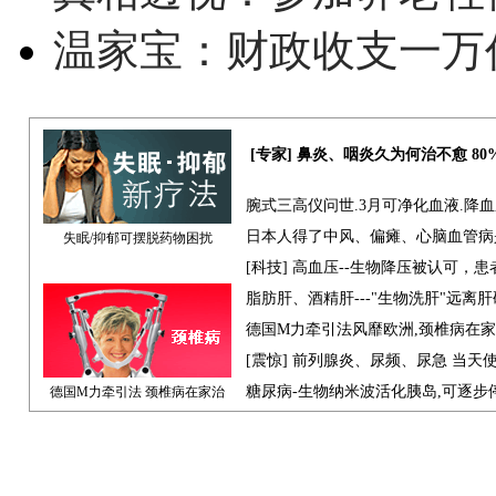
温家宝：财政收支一万
[专家] 鼻炎、咽炎久为何治不愈 8
腕式三高仪问世.3月可净化血液.降
日本人得了中风、偏瘫、心脑血管病
失眠/抑郁可摆脱药物困扰
[科技] 高血压--生物降压被认可，
脂肪肝、酒精肝---"生物洗肝"远离
德国M力牵引法风靡欧洲,颈椎病在
[震惊] 前列腺炎、尿频、尿急 当天
糖尿病-生物纳米波活化胰岛,可逐步
德国M力牵引法 颈椎病在家治