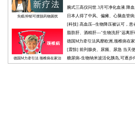
腕式三高仪问世.3月可净化血液.降
日本人得了中风、偏瘫、心脑血管病
失眠/抑郁可摆脱药物困扰
[科技] 高血压--生物降压被认可，
脂肪肝、酒精肝---"生物洗肝"远离
德国M力牵引法风靡欧洲,颈椎病在
[震惊] 前列腺炎、尿频、尿急 当天
糖尿病-生物纳米波活化胰岛,可逐步
德国M力牵引法 颈椎病在家治