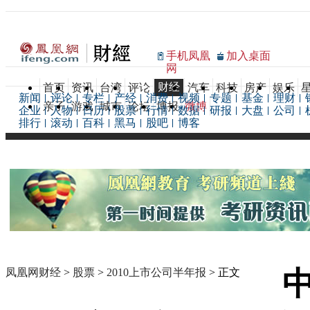
手机凤凰
加入桌面
网
财经
首页
资讯
台湾
评论
汽车
科技
房产
娱乐
新闻
评论
专栏
产经
消费
视频
专题
基金
理财
亲子
游戏
城市
论坛
博报
微博
企业
人物
日历
股票
行情
数据
研报
大盘
公司
排行
滚动
百科
黑马
股吧
博客
中
凤凰网财经
>
股票
>
2010上市公司半年报
> 正文