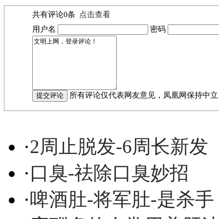
共有评论
0
条
点击查看
用户名
密码
所有评论仅代表网友意见，凤凰网保持中立
·
2周止脱发-6周长新发
·
口臭-祛除口臭妙招
·
啤酒肚-将军肚-是杀手