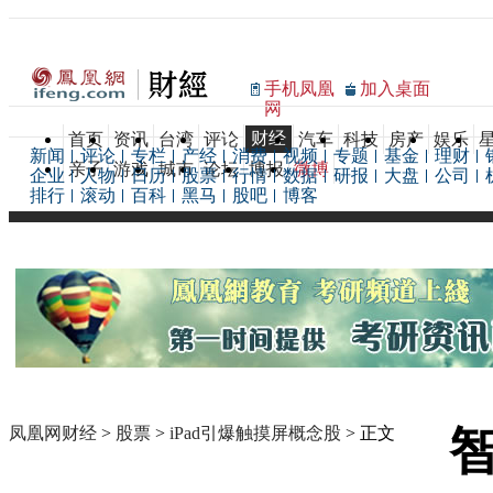
手机凤凰
加入桌面
网
财经
首页
资讯
台湾
评论
汽车
科技
房产
娱乐
新闻
评论
专栏
产经
消费
视频
专题
基金
理财
亲子
游戏
城市
论坛
博报
微博
企业
人物
日历
股票
行情
数据
研报
大盘
公司
排行
滚动
百科
黑马
股吧
博客
凤凰网财经
>
股票
>
iPad引爆触摸屏概念股
> 正文