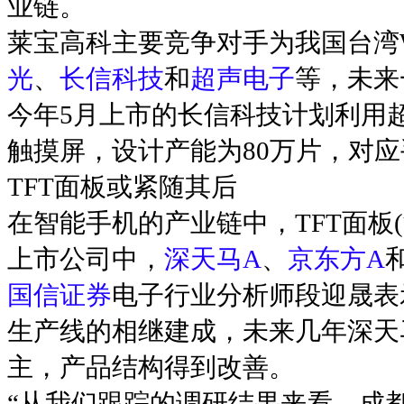
业链。
莱宝高科主要竞争对手为我国台湾Win
光
、
长信科技
和
超声电子
等，未来
今年5月上市的长信科技计划利用超
触摸屏，设计产能为80万片，对应
TFT面板或紧随其后
在智能手机的产业链中，TFT面板
上市公司中，
深天马A
、
京东方A
国信证券
电子行业分析师段迎晟表
生产线的相继建成，未来几年深天
主，产品结构得到改善。
“从我们跟踪的调研结果来看，成都