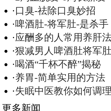
·
口臭-祛除口臭妙招
·
啤酒肚-将军肚-是杀手
·
应酬多的人常用养肝
·
狠减男人啤酒肚将军
·
喝酒“千杯不醉”揭秘
·
养胃-简单实用的方法
·
失眠中医教你如何调
更多新闻