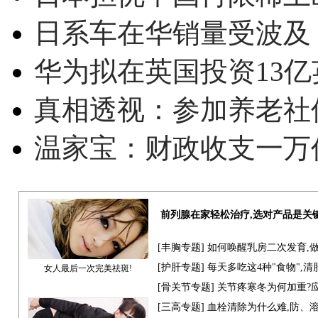
日系车在华销量受波及 
华为拟在英国投资13亿英
真相透视：参加养老社
温家宝：财政收支一万
前列腺在家轻松治疗,选对产品是关
[
丰胸专题
] 如何唤醒乳房二次发育,
[
护肝专题
] 每天多吃这4种"食物",
女人最后一次完美祛斑!
[骨关节专题] 关节疼寒冬为何加重?
[
三高专题
] 血栓清除为什么难,防、